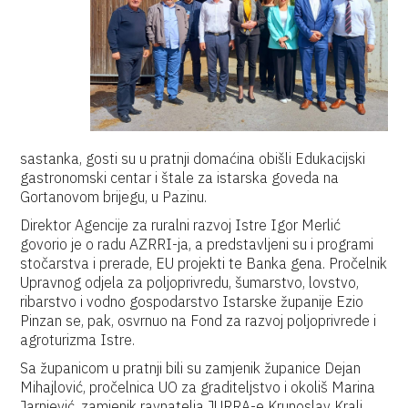
sastanka, gosti su u pratnji domaćina obišli Edukacijski
gastronomski centar i štale za istarska goveda na
Gortanovom brijegu, u Pazinu.
Direktor Agencije za ruralni razvoj Istre Igor Merlić
govorio je o radu AZRRI-ja, a predstavljeni su i programi
stočarstva i prerade, EU projekti te Banka gena. Pročelnik
Upravnog odjela za poljoprivredu, šumarstvo, lovstvo,
ribarstvo i vodno gospodarstvo Istarske županije Ezio
Pinzan se, pak, osvrnuo na Fond za razvoj poljoprivrede i
agroturizma Istre.
Sa županicom u pratnji bili su zamjenik županice Dejan
Mihajlović, pročelnica UO za graditeljstvo i okoliš Marina
Jarnjević, zamjenik ravnatelja JURRA-e Krunoslav Kralj,