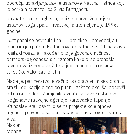
području upravljanja Javne ustanove Natura Histrica koju
je održala ravnateljica Silvia Buttignoni.
Ravnateljica je naglasila, radi se o prvoj županijskoj
ustanovi toga tipa u Hrvatskoj, a utemeljena je 1996.
godine.
Buttignoni se osvrnula i na EU projekte u provedbi, a u
planu im je i putem EU fondova dodatno zaštititi nalazišta
fosila dinosaura. Također, bilo je govora o nužnosti
partnerskog odnosa s turizmom kako bi se pronašla
ravnoteža između zaštite vrijednih prirodnih resursa i
turističke valorizacije istih.
Nadalje, partnerstvo je važno i s obrazovnim sektorom u
smislu edukacije djece po pitanju zaštite okoliša, počevši
od najranije dobi. Zamjenik ravnatelja Javne ustanove
Regionalne razvojne agencije Karlovačke županije
Krunoslav Kralj osvrnuo se na projekte koje njihova
agencija provodi u suradnji s Javnom ustanovom Natura
Viva.
Nakon
radnog