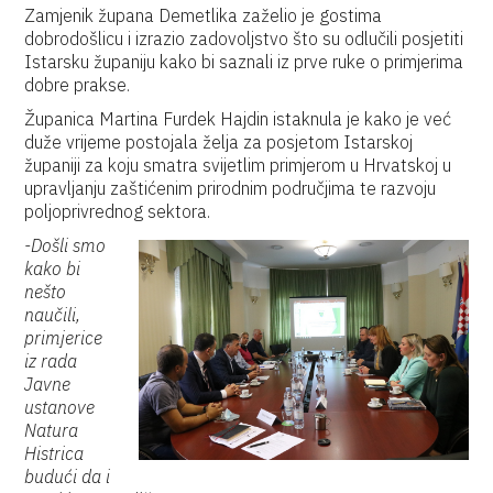
Zamjenik župana Demetlika zaželio je gostima
dobrodošlicu i izrazio zadovoljstvo što su odlučili posjetiti
Istarsku županiju kako bi saznali iz prve ruke o primjerima
dobre prakse.
Županica Martina Furdek Hajdin istaknula je kako je već
duže vrijeme postojala želja za posjetom Istarskoj
županiji za koju smatra svijetlim primjerom u Hrvatskoj u
upravljanju zaštićenim prirodnim područjima te razvoju
poljoprivrednog sektora.
-Došli smo
kako bi
nešto
naučili,
primjerice
iz rada
Javne
ustanove
Natura
Histrica
budući da i