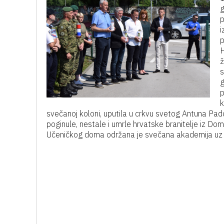
g
p
i
p
H
ž
s
g
p
k
svečanoj koloni, uputila u crkvu svetog Antuna Pad
poginule, nestale i umrle hrvatske branitelje iz D
Učeničkog doma održana je svečana akademija uz d