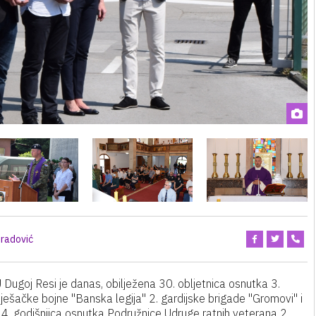
radović
 Dugoj Resi je danas, obilježena 30. obljetnica osnutka 3.
ješačke bojne "Banska legija" 2. gardijske brigade "Gromovi" i
4. godišnjica osnutka Podružnice Udruge ratnih veterana 2.