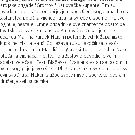
ardijske brigade "Gromovi" Karlovačke županije. Tim su
ovodom, pred spomen obilježjem kod Učeničkog doma, brojna
zaslanstva položila vijence i upalila svijeće u spomen na sve
oginule, nestale i umrle pripadnike ove znamenite postrojbe
rvatske vojske. Izaslanstvo Karlovačke županije činili su
upanica Martina Furdek Hajdin i potpredsjednik Županijske
kupštine Matija Katić. Obilježavanju su nazočili karlovački
radonačelnik Damir Mandić i dugoreški Tomislav Boljar. Nakon
olaganja vijenaca, molitvu i blagoslov predvodio je vojni
apelan velečasni Ivan Blaževac. Izaslanstva su se potom, u
ovanskog, gdje je velečasni Blaževac služio Svetu misu za sve
omovinskog rata. Nakon službe svete mise u sportskoj dvorani
ruženje svih sudionika.