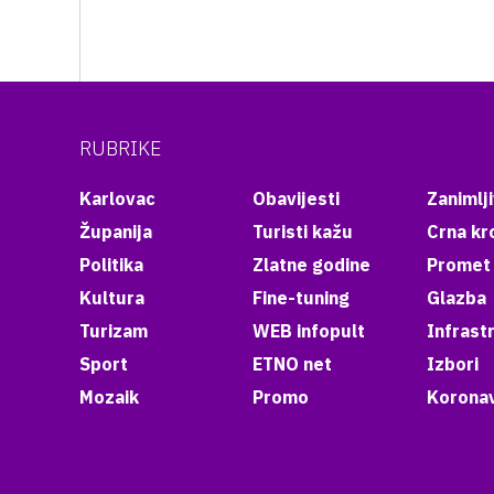
RUBRIKE
Karlovac
Obavijesti
Zanimlji
Županija
Turisti kažu
Crna kr
Politika
Zlatne godine
Promet
Kultura
Fine-tuning
Glazba
Turizam
WEB infopult
Infrast
Sport
ETNO net
Izbori
Mozaik
Promo
Koronav