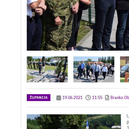
19.06.2021
11:55
Branko Ob
ŽUPANIJA
U
p
1