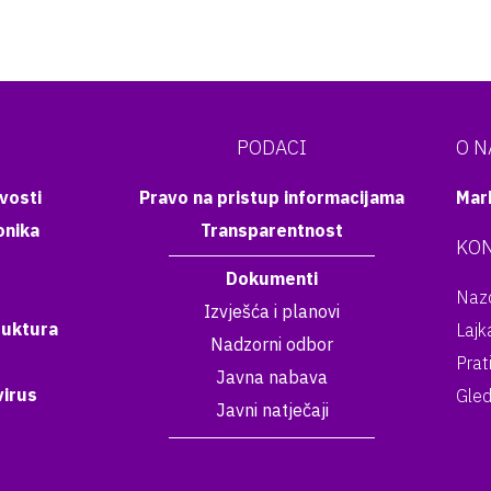
PODACI
O 
vosti
Pravo na pristup informacijama
Mar
onika
Transparentnost
KON
Dokumenti
Nazo
Izvješća i planovi
ruktura
Lajk
Nadzorni odbor
Prat
Javna nabava
irus
Gled
Javni natječaji