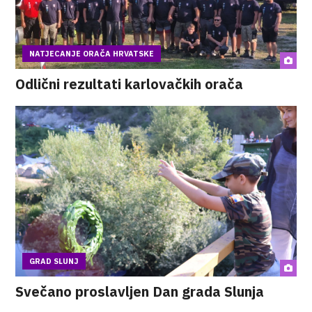
NATJECANJE ORAČA HRVATSKE
Odlični rezultati karlovačkih orača
GRAD SLUNJ
Svečano proslavljen Dan grada Slunja