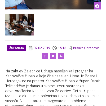
07.02.2019
15:16
Branko Obradović
ŽUPANIJA
Na zahtjev Zajednice Udruga naseljenika i prognanika
Karlovačke županije koje čine naseljeni Hrvati iz Bosne i
Hercegovine na prostor Karlovačke županije župan Damir
Jelić održao je danas u svome uredu sastanak s
devetoročlanim izaslanstvom Zajednice. Oni su župana
izvjestili o aktualim problemima i svakodnevici s kojom se
susreću. Na sastanku se razgovaralo o problematici
stambenog zbrinjavanja ove populacije stanovništva, o