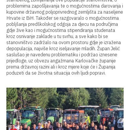
problemima zapošljavanja te o mogućnostima darovanja i
kupovine državnog poljoprivrednog zemljišta za naseljene
Hrvate iz BiH. Također se razgovaralo o mogućnostima
pobljšanja predškolskog odgoja za djecu na područjima
gdje žive kao i mogućnostima stipendiranja studenata
kroz osnivanje zaklade u tu svrhu, a sve kako bi se
stanovništvo zadržalo na ovom prostoru gdje je izražena
depopulacija, najviše kroz iseljavanje mladih. Župan Jelić
saslušao je navedenu problematiku i podržao iznesene
prijedloge, uz obvezu angažmana Karlovačke županije
prema državnoj razini ali i kroz mjere koje će i Županija
poduzeti da se životna situacija ovih ljudi popravi.