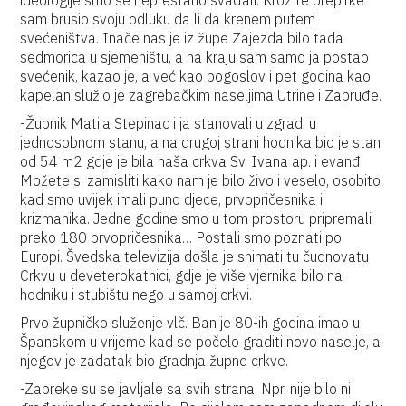
ideologije smo se neprestano svađali. Kroz te prepirke
sam brusio svoju odluku da li da krenem putem
svećeništva. Inače nas je iz župe Zajezda bilo tada
sedmorica u sjemeništu, a na kraju sam samo ja postao
svećenik, kazao je, a već kao bogoslov i pet godina kao
kapelan služio je zagrebačkim naseljima Utrine i Zapruđe.
-Župnik Matija Stepinac i ja stanovali u zgradi u
jednosobnom stanu, a na drugoj strani hodnika bio je stan
od 54 m2 gdje je bila naša crkva Sv. Ivana ap. i evanđ.
Možete si zamisliti kako nam je bilo živo i veselo, osobito
kad smo uvijek imali puno djece, prvopričesnika i
krizmanika. Jedne godine smo u tom prostoru pripremali
preko 180 prvopričesnika… Postali smo poznati po
Europi. Švedska televizija došla je snimati tu čudnovatu
Crkvu u deveterokatnici, gdje je više vjernika bilo na
hodniku i stubištu nego u samoj crkvi.
Prvo župničko služenje vlč. Ban je 80-ih godina imao u
Španskom u vrijeme kad se počelo graditi novo naselje, a
njegov je zadatak bio gradnja župne crkve.
-Zapreke su se javljale sa svih strana. Npr. nije bilo ni