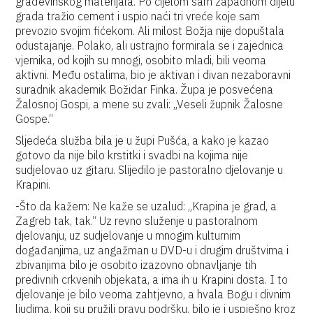
građevinskog materijala. Po cijelom sam zapadnom dijelu
grada tražio cement i uspio naći tri vreće koje sam
prevozio svojim fićekom. Ali milost Božja nije dopuštala
odustajanje. Polako, ali ustrajno formirala se i zajednica
vjernika, od kojih su mnogi, osobito mladi, bili veoma
aktivni. Među ostalima, bio je aktivan i divan nezaboravni
suradnik akademik Božidar Finka. Župa je posvećena
Žalosnoj Gospi, a mene su zvali: „Veseli župnik Žalosne
Gospe.“
Sljedeća služba bila je u župi Pušća, a kako je kazao
gotovo da nije bilo krstitki i svadbi na kojima nije
sudjelovao uz gitaru. Slijedilo je pastoralno djelovanje u
Krapini.
-Što da kažem: Ne kaže se uzalud: „Krapina je grad, a
Zagreb tak, tak.“ Uz revno služenje u pastoralnom
djelovanju, uz sudjelovanje u mnogim kulturnim
događanjima, uz angažman u DVD-u i drugim društvima i
zbivanjima bilo je osobito izazovno obnavljanje tih
predivnih crkvenih objekata, a ima ih u Krapini dosta. I to
djelovanje je bilo veoma zahtjevno, a hvala Bogu i divnim
ljudima, koji su pružili pravu podršku, bilo je i uspješno kroz