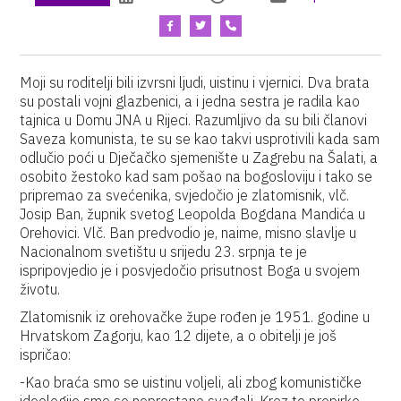
Moji su roditelji bili izvrsni ljudi, uistinu i vjernici. Dva brata
su postali vojni glazbenici, a i jedna sestra je radila kao
tajnica u Domu JNA u Rijeci. Razumljivo da su bili članovi
Saveza komunista, te su se kao takvi usprotivili kada sam
odlučio poći u Dječačko sjemenište u Zagrebu na Šalati, a
osobito žestoko kad sam pošao na bogosloviju i tako se
pripremao za svećenika, svjedočio je zlatomisnik, vlč.
Josip Ban, župnik svetog Leopolda Bogdana Mandića u
Orehovici. Vlč. Ban predvodio je, naime, misno slavlje u
Nacionalnom svetištu u srijedu 23. srpnja te je
ispripovjedio je i posvjedočio prisutnost Boga u svojem
životu.
Zlatomisnik iz orehovačke župe rođen je 1951. godine u
Hrvatskom Zagorju, kao 12 dijete, a o obitelji je još
ispričao:
-Kao braća smo se uistinu voljeli, ali zbog komunističke