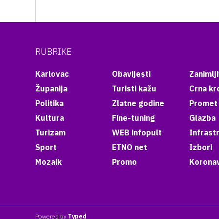
RUBRIKE
Karlovac
Obavijesti
Zanimlji
Županija
Turisti kažu
Crna kr
Politika
Zlatne godine
Promet
Kultura
Fine-tuning
Glazba
Turizam
WEB infopult
Infrast
Sport
ETNO net
Izbori
Mozaik
Promo
Koronav
Powered by
Typed