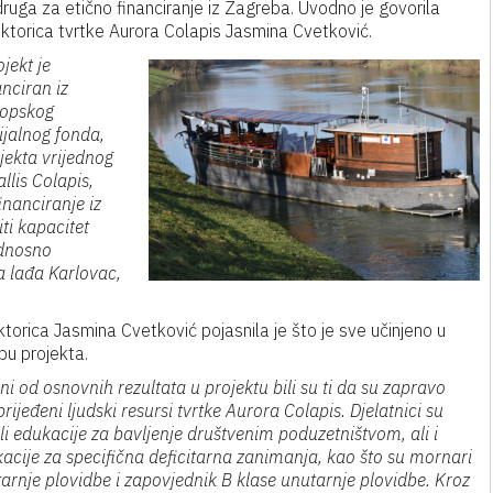
ruga za etično financiranje iz Zagreba. Uvodno je govorila
ektorica tvrtke Aurora Colapis Jasmina Cvetković.
ojekt je
anciran iz
opskog
ijalnog fonda,
ojekta vrijednog
llis Colapis,
nanciranje iz
iti kapacitet
odnosno
a lađa Karlovac,
ktorica Jasmina Cvetković pojasnila je što je sve učinjeno u
pu projekta.
ni od osnovnih rezultata u projektu bili su ti da su zapravo
rijeđeni ljudski resursi tvrtke Aurora Colapis. Djelatnici su
li edukacije za bavljenje društvenim poduzetništvom, ali i
acije za specifična deficitarna zanimanja, kao što su mornari
arnje plovidbe i zapovjednik B klase unutarnje plovidbe. Kroz