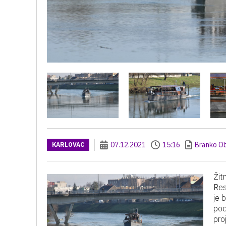
07.12.2021
15:16
Branko O
KARLOVAC
Žit
Res
je 
pod
pro