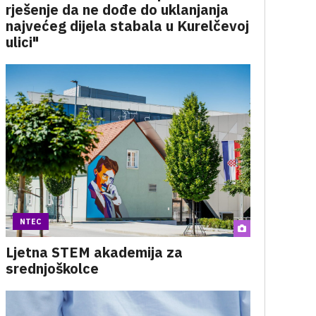
rješenje da ne dođe do uklanjanja
najvećeg dijela stabala u Kurelčevoj
ulici"
NTEC
Ljetna STEM akademija za
srednjoškolce