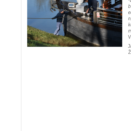
-
b
e
n
k
m
V
J
Ž