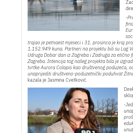
Zad
dir
-Pr
fin
Eur
soc
trajao je petnaest mjeseci i 31. prosinca je kraj pr
1.152.949 kuna. Partneri na projektu bili su Lag Va
Udruga Dobar dan iz Zagreba i Zadruga za etično fi
Zagreba. Intencija tog našeg projekta bila je izgrad
tvrtke Aurora Colapis kao društvenog poduzeća, 
unaprijediti društveno-poduzetnički poduhvat Žitn
kazala je Jasmina Cvetković.
Dire
sklo
-Jed
unap
proš
eduk
unut