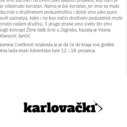
Bili smo partneri na ovom jako lijepom projektu, koji nam je
io višestruko koristan. Nama je bio koristan, jer smo se malo
ducirali o društvenom poduzetništvu i dobili smo jako puno
ovih saznanja, kako i na koji način društveni poduzetnik može
oristiti našem društvu. S druge strane smo sretni što smo
ogli koncept Žitne lađe širiti u Zagrebu,
kazala je Vesna
rbanović Jančić.
asmina Cvetković istaknula je je da će do kraja ove godine
itna lađa imati Adventske ture 12. i 18. prosinca.