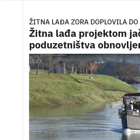
ŽITNA LAĐA ZORA DOPLOVILA D
Žitna lađa projektom j
poduzetništva obnovlje