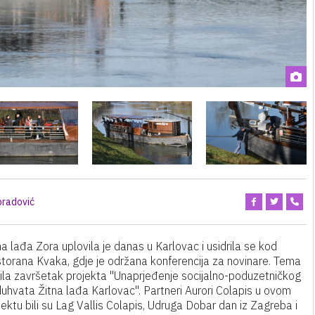
bradović
na lađa Zora uplovila je danas u Karlovac i usidrila se kod
torana Kvaka, gdje je održana konferencija za novinare. Tema
bila završetak projekta "Unaprjeđenje socijalno-poduzetničkog
uhvata Žitna lađa Karlovac". Partneri Aurori Colapis u ovom
jektu bili su Lag Vallis Colapis, Udruga Dobar dan iz Zagreba i