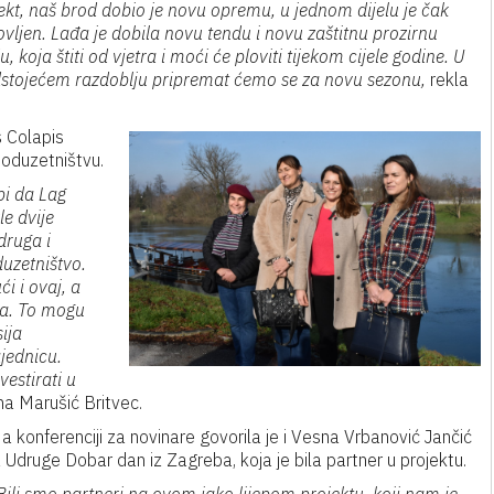
ekt, naš brod dobio je novu opremu, u jednom dijelu je čak
vljen. Lađa je dobila novu tendu i novu zaštitnu prozirnu
u, koja štiti od vjetra i moći će ploviti tijekom cijele godine. U
stojećem razdoblju pripremat ćemo se za novu sezonu,
rekla
s Colapis
poduzetništvu.
bi da Lag
le dvije
druga i
uzetništvo.
i i ovaj, a
ka. To mogu
ija
jednicu.
estirati u
na Marušić Britvec.
a konferenciji za novinare govorila je i Vesna Vrbanović Jančić
z Udruge Dobar dan iz Zagreba, koja je bila partner u projektu.