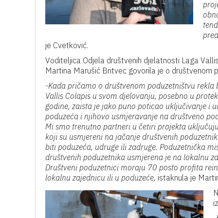
proj
obno
tend
pred
je Cvetković.
Voditeljica Odjela društvenih djelatnosti Laga Valli
Martina Marušić Britvec govorila je o društvenom 
-Kada pričamo o društvenom poduzetništvu rekla 
Vallis Colapis u svom djelovanju, posebno u protek
godine, zaista je jako puno poticao uključivanje i u
poduzeća i njihovo usmjeravanje na društveno pod
Mi smo trenutno partneri u četiri projekta uključujuć
koji su usmjereni na jačanje društvenih poduzetni
biti poduzeća, udruge ili zadruge. Poduzetnička mis
društvenih poduzetnika usmjerena je na lokalnu za
Društveni poduzetnici moraju 70 posto profita reinv
lokalnu zajednicu ili u poduzeće,
istaknula je Marti
N
i