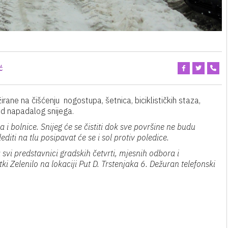
ć
rane na čišćenju nogostupa, šetnica, biciklističkih staza,
od napadalog snijega.
a i bolnice. Snijeg će se čistiti dok sve površine ne budu
editi na tlu posipavat će se i sol protiv poledice.
svi predstavnici gradskih četvrti, mjesnih odbora i
ki Zelenilo na lokaciji Put D. Trstenjaka 6. Dežuran telefonski