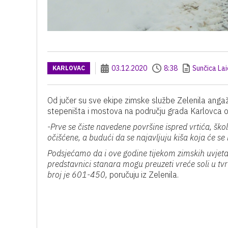
03.12.2020
8:38
Sunčica Lai
KARLOVAC
Od jučer su sve ekipe zimske službe Zelenila angaži
stepeništa i mostova na području grada Karlovca 
-Prve se čiste navedene površine ispred vrtića, škol
očišćene, a budući da se najavljuju kiša koja će se l
Podsjećamo da i ove godine tijekom zimskih uvjeta 
predstavnici stanara mogu preuzeti vreće soli u tvrt
broj je 601-450,
poručuju iz Zelenila.