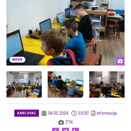
NOVO
04.01.2024
10:20
informacija
KARLOVAC
ZTK