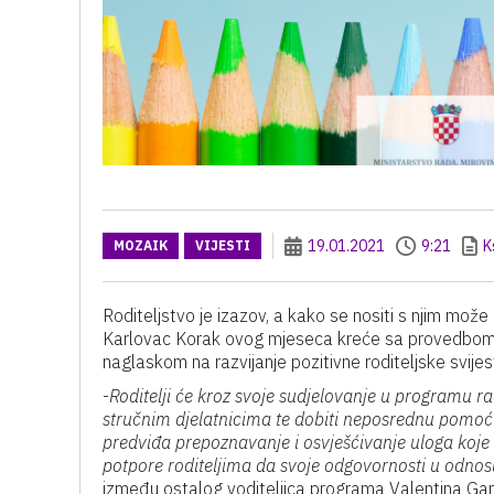
19.01.2021
9:21
K
MOZAIK
VIJESTI
Roditeljstvo je izazov, a kako se nositi s njim mož
Karlovac Korak ovog mjeseca kreće sa provedbom pr
naglaskom na razvijanje pozitivne roditeljske svijest
-
Roditelji će kroz svoje sudjelovanje u programu ra
stručnim djelatnicima te dobiti neposrednu pomoć u 
predviđa prepoznavanje i osvješćivanje uloga koje rod
potpore roditeljima da svoje odgovornosti u odnos
između ostalog voditeljica programa Valentina Ga