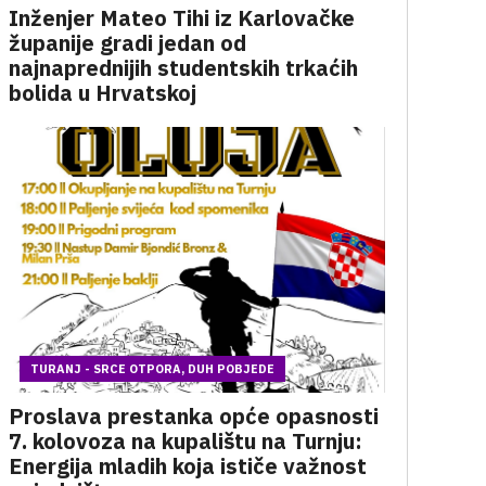
Inženjer Mateo Tihi iz Karlovačke
županije gradi jedan od
najnaprednijih studentskih trkaćih
bolida u Hrvatskoj
TURANJ - SRCE OTPORA, DUH POBJEDE
Proslava prestanka opće opasnosti
7. kolovoza na kupalištu na Turnju:
Energija mladih koja ističe važnost