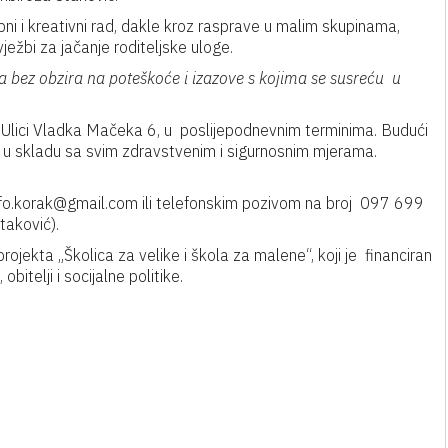
pni i kreativni rad, dakle kroz rasprave u malim skupinama,
ežbi za jačanje roditeljske uloge.
ma bez obzira na poteškoće i izazove s kojima se susreću u
 Ulici Vladka Mačeka 6, u poslijepodnevnim terminima. Budući
 se u skladu sa svim zdravstvenim i sigurnosnim mjerama.
info.korak@gmail.com ili telefonskim pozivom na broj 097 699
taković).
rojekta „Školica za velike i škola za malene“, koji je financiran
itelji i socijalne politike.