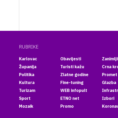
RUBRIKE
Karlovac
Obavijesti
Zanimlji
Županija
Turisti kažu
Crna kr
Politika
Zlatne godine
Promet
Kultura
Fine-tuning
Glazba
Turizam
WEB infopult
Infrast
Sport
ETNO net
Izbori
Mozaik
Promo
Koronav