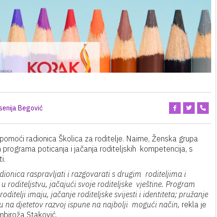
senija Begović
e pomoći radionica Školica za roditelje. Naime, Ženska grupa
ograma poticanja i jačanja roditeljskih kompetencija, s
i.
dionica raspravljati i razgovarati s drugim roditeljima i
roditeljstvu, jačajući svoje roditeljske vještine. Program
itelji imaju, jačanje roditeljske svijesti i identiteta; pružanje
u na djetetov razvoj ispune na najbolji mogući način,
rekla je
mbiroža Staković.