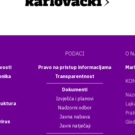
PODACI
O 
vosti
Pravo na pristup informacijama
Mar
onika
Transparentnost
KON
Dokumenti
Nazo
Izvješća i planovi
ruktura
Lajk
Nadzorni odbor
Prat
Javna nabava
irus
Gled
Javni natječaji