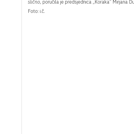
slično,
poručila je predsjednica „Koraka“ Mirjana Du
Foto: i.č.