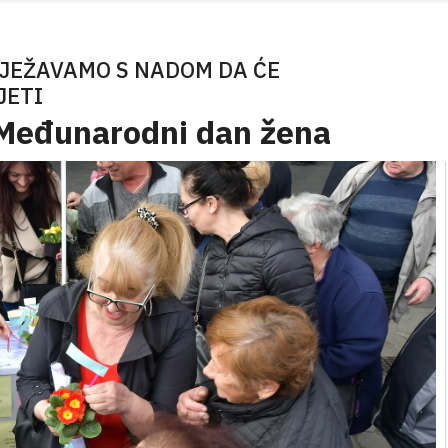
LJEŽAVAMO S NADOM DA ĆE
JETI
 Međunarodni dan žena