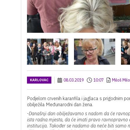
08.03.2019
10:07
Miloš Mil
KARLOVAC
Podjelom crvenih karanfila i jaglaca s prigodnim p
obilježila Međunarodni dan žena.
-
Današnji dan obilježavamo s nadom da će ravnopra
ista radna mjesta, da će imati pravo ravnopravno 
institucija. Također se nadamo da neće biti samo na