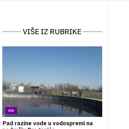
VIŠE IZ RUBRIKE
VIK
Pad razine vode u vodospremi na