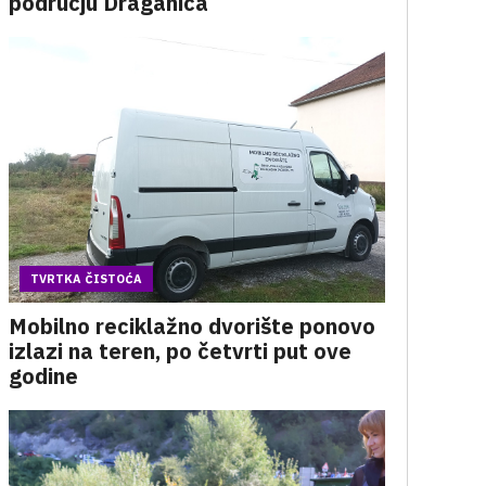
području Draganića
TVRTKA ČISTOĆA
Mobilno reciklažno dvorište ponovo
izlazi na teren, po četvrti put ove
godine