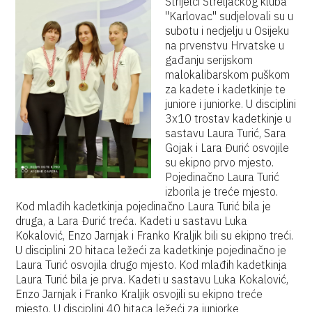
Strijelci Streljačkog kluba
"Karlovac" sudjelovali su u
subotu i nedjelju u Osijeku
na prvenstvu Hrvatske u
gađanju serijskom
malokalibarskom puškom
za kadete i kadetkinje te
juniore i juniorke. U disciplini
3x10 trostav kadetkinje u
sastavu Laura Turić, Sara
Gojak i Lara Đurić osvojile
su ekipno prvo mjesto.
Pojedinačno Laura Turić
izborila je treće mjesto.
Kod mlađih kadetkinja pojedinačno Laura Turić bila je
druga, a Lara Đurić treća. Kadeti u sastavu Luka
Kokalović, Enzo Jarnjak i Franko Kraljik bili su ekipno treći.
U disciplini 20 hitaca ležeći za kadetkinje pojedinačno je
Laura Turić osvojila drugo mjesto. Kod mlađih kadetkinja
Laura Turić bila je prva. Kadeti u sastavu Luka Kokalović,
Enzo Jarnjak i Franko Kraljik osvojili su ekipno treće
mjesto. U disciplini 40 hitaca ležeći za juniorke