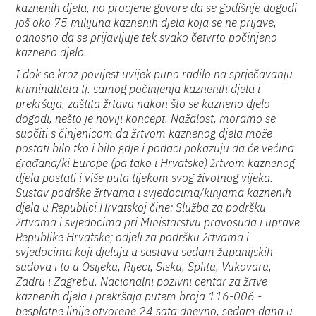
kaznenih djela, no procjene govore da se godišnje dogodi
još oko 75 milijuna kaznenih djela koja se ne prijave,
odnosno da se prijavljuje tek svako četvrto počinjeno
kazneno djelo.
I dok se kroz povijest uvijek puno radilo na sprječavanju
kriminaliteta tj. samog počinjenja kaznenih djela i
prekršaja, zaštita žrtava nakon što se kazneno djelo
dogodi, nešto je noviji koncept. Nažalost, moramo se
suočiti s činjenicom da žrtvom kaznenog djela može
postati bilo tko i bilo gdje i podaci pokazuju da će većina
građana/ki Europe (pa tako i Hrvatske) žrtvom kaznenog
djela postati i više puta tijekom svog životnog vijeka.
Sustav podrške žrtvama i svjedocima/kinjama kaznenih
djela u Republici Hrvatskoj čine: Služba za podršku
žrtvama i svjedocima pri Ministarstvu pravosuđa i uprave
Republike Hrvatske; odjeli za podršku žrtvama i
svjedocima koji djeluju u sastavu sedam županijskih
sudova i to u Osijeku, Rijeci, Sisku, Splitu, Vukovaru,
Zadru i Zagrebu. Nacionalni pozivni centar za žrtve
kaznenih djela i prekršaja putem broja 116-006 -
besplatne linije otvorene 24 sata dnevno, sedam dana u