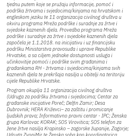
tjednu putem koje se pružaju informacije, pomoć i
podrška žrtvama i svjedocima/kinjama na hrvatskom i
engleskom jeziku te 11 organizacija civilnog društva u
okviru programa Mreža podrške i suradnje za žrtve i
svjedoke kaznenih djela. Provedba programa Mreža
podrške i suradnje za žrtve i svjedoke kaznenih djela
započela je 1.1.2018. na inicijativu i uz financijsku
podršku Ministarstva pravosuđa i uprave Republike
Hrvatske, a sa ciljem jednake dostupnosti usluga i
učinkovitije pomoći i podrške svim građanima i
građankama RH - žrtvama i svjedocima/kinjama svih
kaznenih djela te prekršaja nasilja u obitelji na teritoriju
cijele Republike Hrvatske.
Program okuplja 11 organizacija civilnog društva
(Udruga za podršku žrtvama i svjedocima; Centar za
građanske inicijative Poreč; Delfin Zamir; Desa
Dubrovnik; HERA Križevci– za zaštitu i promicanje
ljudskih prava; Informativno pravni centar - IPC; Ženska
grupa Karlovac KORAK; SOS Virovitica; SOS telefon za
žene žrtve nasilja Krapinsko – zagorske županije, Zagorje;
Udruga ZvoniMir te Ženska soba kao koordinatorica