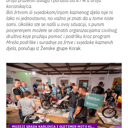
broju pruženih usluga i porasta od 47% u broju
korisnika/ca.
Biti žrtvom ili svjedokom/injom kaznenog djela nije ni
lako ni jednostavno, no važno je znati da u tome niste
sami. Ukoliko ste se našli u ovoj situaciji, s punim
povjerenjem možete se obratiti organizacijama civilnog
društva koje pružaju pomoć i podršku kroz program
Mreža podrške i suradnje za žrtve i svjedoke kaznenih
djela,
poručuju iz Ženske grupe Korak.
MUZEJI GRADA KARLOVCA I OLDTIMER MOTO KL...