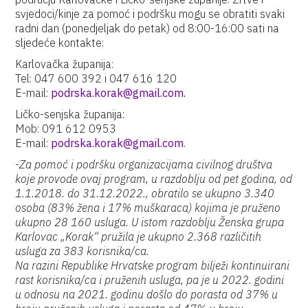
svjedoci/kinje za pomoć i podršku mogu se obratiti svaki
radni dan (ponedjeljak do petak) od 8:00-16:00 sati na
sljedeće kontakte:
Karlovačka županija:
Tel: 047 600 392 i 047 616 120
E-mail:
podrska.korak@gmail.com
.
Ličko-senjska županija:
Mob: 091 612 0953
E-mail:
podrska.korak@gmail.com
.
-
Za pomoć i podršku organizacijama civilnog društva
koje provode ovaj program, u razdoblju od pet godina, od
1.1.2018. do 31.12.2022., obratilo se ukupno 3.340
osoba (83% žena i 17% muškaraca) kojima je pruženo
ukupno 28 160 usluga. U istom razdoblju Ženska grupa
Karlovac „Korak“ pružila je ukupno 2.368 različitih
usluga za 383 korisnika/ca.
Na razini Republike Hrvatske program bilježi kontinuirani
rast korisnika/ca i pruženih usluga, pa je u 2022. godini
u odnosu na 2021. godinu došlo do porasta od 37% u