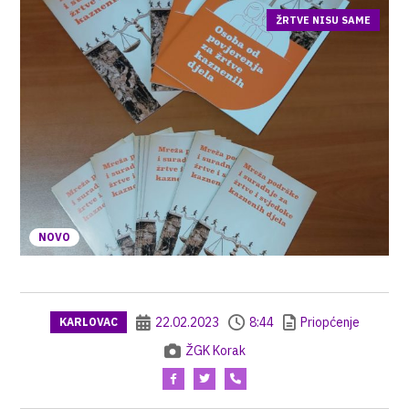
ŽRTVE NISU SAME
NOVO
22.02.2023
8:44
Priopćenje
KARLOVAC
ŽGK Korak