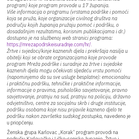
program) koje program provode u 17 županija.
Više informacija o programu (vrstama podrške i pomoći
koja se pruža, koje organizacije civilnog društva na
području kojih županija pružaju pomoć i podršku, o
dosadašnjim rezultatima, korisnim publikacijama i dr.)
dostupno je na službenoj web stranici programa:
https://mrezapodrskeisuradnje.com/hr/.
Žrtve i svjedoci/kinje kaznenih djela i prekršaja nasilja u
obitelji koji se obrate organizacijama koje provode
program Mreža podrške i suradnje za žrtve i svjedoke
kaznenih djela mogu očekivati sljedeću vrstu pomoći
(napominjemo da su sve usluge besplatne): emocionalnu
i praktičnu podršku, tehničke i praktične informacije,
informacije o pravima, psihološko savjetovanje, pravno
savjetovanje, pratnju na sud, pratnju na policiju, državno
odvjetništvo, centre za socijalnu skrb i druge institucije,
podršku osobama koje nisu prijavile kazneno djelo te
podršku nakon završetka sudskog postupka,
navedeno je
u priopćenju.
Ženska grupa Karlovac „Korak“ program provodi na
području Karlovačke i Ličko-senjske županije. Žrtve i