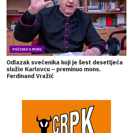
POČIVAO U MIRU
Odlazak svećenika koji je šest desetljeća
služio Karlovcu – preminuo mons.
Ferdinand Vražić