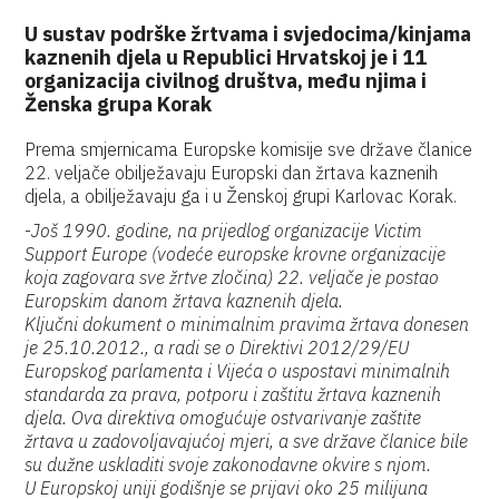
U sustav podrške žrtvama i svjedocima/kinjama
kaznenih djela u Republici Hrvatskoj je i 11
organizacija civilnog društva, među njima i
Ženska grupa Korak
Prema smjernicama Europske komisije sve države članice
22. veljače obilježavaju Europski dan žrtava kaznenih
djela, a obilježavaju ga i u Ženskoj grupi Karlovac Korak.
-
Još 1990. godine, na prijedlog organizacije Victim
Support Europe (vodeće europske krovne organizacije
koja zagovara sve žrtve zločina) 22. veljače je postao
Europskim danom žrtava kaznenih djela.
Ključni dokument o minimalnim pravima žrtava donesen
je 25.10.2012., a radi se o Direktivi 2012/29/EU
Europskog parlamenta i Vijeća o uspostavi minimalnih
standarda za prava, potporu i zaštitu žrtava kaznenih
djela. Ova direktiva omogućuje ostvarivanje zaštite
žrtava u zadovoljavajućoj mjeri, a sve države članice bile
su dužne uskladiti svoje zakonodavne okvire s njom.
U Europskoj uniji godišnje se prijavi oko 25 milijuna