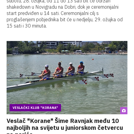
subotu, 28. ožujka, od 11 do 13 sati bit će održan
shakedown u Novigradu na Dobri, dok je ceremonijalni
start predviđen u 14 sati. Ceremonijalni cilj s
proglašenjem pobjednika bit će u nedjelju, 29. ožujka od
15 sati i 30 minuta.
VESLAČKI KLUB "KORANA"
Veslač "Korane" Šime Ravnjak među 10
najboljih na svijetu u juniorskom četvercu