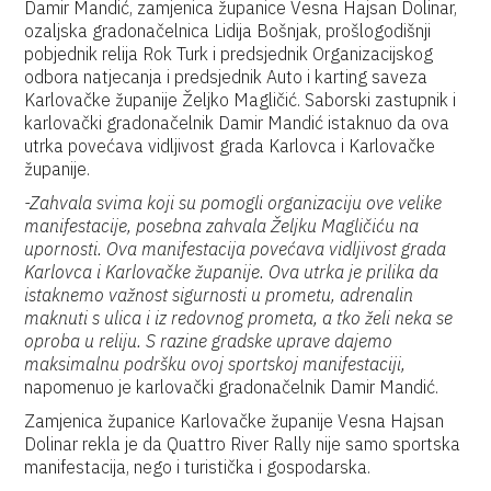
Damir Mandić, zamjenica županice Vesna Hajsan Dolinar,
ozaljska gradonačelnica Lidija Bošnjak, prošlogodišnji
pobjednik relija Rok Turk i predsjednik Organizacijskog
odbora natjecanja i predsjednik Auto i karting saveza
Karlovačke županije Željko Magličić. Saborski zastupnik i
karlovački gradonačelnik Damir Mandić istaknuo da ova
utrka povećava vidljivost grada Karlovca i Karlovačke
županije.
-Zahvala svima koji su pomogli organizaciju ove velike
manifestacije, posebna zahvala Željku Magličiću na
upornosti. Ova manifestacija povećava vidljivost grada
Karlovca i Karlovačke županije. Ova utrka je prilika da
istaknemo važnost sigurnosti u prometu, adrenalin
maknuti s ulica i iz redovnog prometa, a tko želi neka se
oproba u reliju. S razine gradske uprave dajemo
maksimalnu podršku ovoj sportskoj manifestaciji,
napomenuo je karlovački gradonačelnik Damir Mandić.
Zamjenica županice Karlovačke županije Vesna Hajsan
Dolinar rekla je da Quattro River Rally nije samo sportska
manifestacija, nego i turistička i gospodarska.