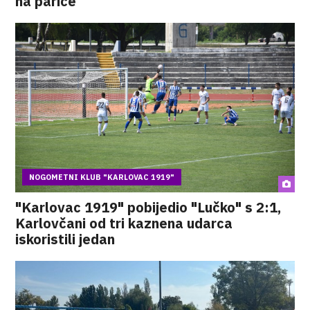
na pariće
NOGOMETNI KLUB "KARLOVAC 1919"
"Karlovac 1919" pobijedio "Lučko" s 2:1,
Karlovčani od tri kaznena udarca
iskoristili jedan