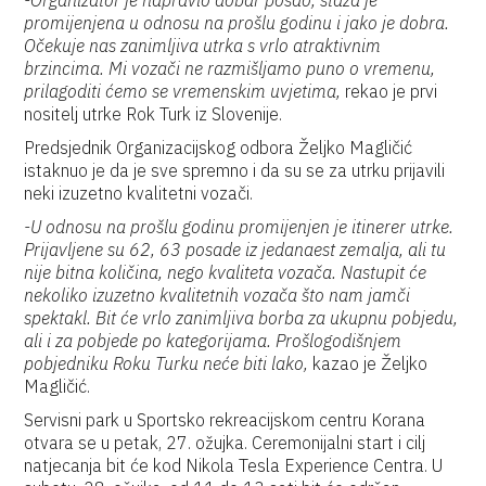
-Organizator je napravio dobar posao, staza je
promijenjena u odnosu na prošlu godinu i jako je dobra.
Očekuje nas zanimljiva utrka s vrlo atraktivnim
brzincima. Mi vozači ne razmišljamo puno o vremenu,
prilagoditi ćemo se vremenskim uvjetima,
rekao je prvi
nositelj utrke Rok Turk iz Slovenije.
Predsjednik Organizacijskog odbora Željko Magličić
istaknuo je da je sve spremno i da su se za utrku prijavili
neki izuzetno kvalitetni vozači.
-U odnosu na prošlu godinu promijenjen je itinerer utrke.
Prijavljene su 62, 63 posade iz jedanaest zemalja, ali tu
nije bitna količina, nego kvaliteta vozača. Nastupit će
nekoliko izuzetno kvalitetnih vozača što nam jamči
spektakl. Bit će vrlo zanimljiva borba za ukupnu pobjedu,
ali i za pobjede po kategorijama. Prošlogodišnjem
pobjedniku Roku Turku neće biti lako,
kazao je Željko
Magličić.
Servisni park u Sportsko rekreacijskom centru Korana
otvara se u petak, 27. ožujka. Ceremonijalni start i cilj
natjecanja bit će kod Nikola Tesla Experience Centra. U