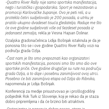
-Quattro River Rally nije samo sportska manifestacija,
nego i turistička i gospodarska. Sport je neizostavan u
promociji Karlovačke županije. Ovo je peti reli, a u
protekla četiri sudjelovalo je 200 posada, a utrku je
pratilo ukupno dvadeset tisuća gledatelja. Raduje me što
će ove godine sudjelovati više od šezdeset posada iz
jedanaest zemalja,
rekla je Vesna Hajsan Dolinar.
Ozaljska gradonačelnica Lidija Bošnjak istaknula je da je
ponosna što se i ove godine Quattro River Rally vozi na
području grada Ozlja.
-Čast nam je što smo prepoznati kao organizatori
sportskih manifestacija, ponosni smo što smo dio ove
sportske priče. Ove godine drugačije su rute na području
grada Ozlja, a to daje i posebnu zanimljivost ovoj utrci.
Posebno će biti zanimljiva etapa od Ozlja do Ribnika,
napomenula je Lidija Bošnjak.
Konferenciji za medije prisustvovao je i prošlogodišnji
pobjednik Rok Turk iz Slovenije, koji je rekao da je staza
dobro pripremljena i da će brzinci biti atraktivni.