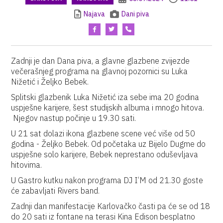
Najava
Dani piva
Zadnji je dan Dana piva, a glavne glazbene zvijezde
večerašnjeg programa na glavnoj pozornici su Luka
Nižetić i Željko Bebek.
Splitski glazbenik Luka Nižetić iza sebe ima 20 godina
uspješne karijere, šest studijskih albuma i mnogo hitova.
Njegov nastup počinje u 19.30 sati.
U 21 sat dolazi ikona glazbene scene već više od 50
godina - Željko Bebek. Od početaka uz Bijelo Dugme do
uspješne solo karijere, Bebek neprestano oduševljava
hitovima.
U Gastro kutku nakon programa DJ I’M od 21.30 goste
će zabavljati Rivers band.
Zadnji dan manifestacije Karlovačko časti pa će se od 18
do 20 sati iz fontane na terasi Kina Edison besplatno