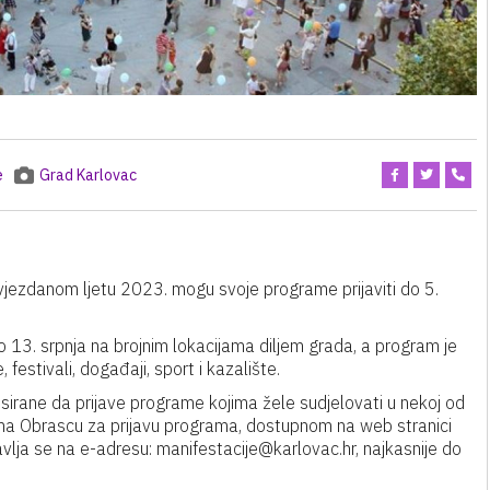
e
Grad Karlovac
Zvjezdanom ljetu 2023. mogu svoje programe prijaviti do 5.
do 13. srpnja na brojnim lokacijama diljem grada, a program je
 festivali, događaji, sport i kazalište.
irane da prijave programe kojima žele sudjelovati u nekoj od
u na Obrascu za prijavu programa, dostupnom na web stranici
lja se na e-adresu: manifestacije@karlovac.hr, najkasnije do