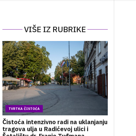
VIŠE IZ RUBRIKE
TVRTKA ČISTOĆA
Čistoća intenzivno radi na uklanjanju
tragova ulja u Radićevoj ulici i
Šetalištu dr. Franje Tuđmana