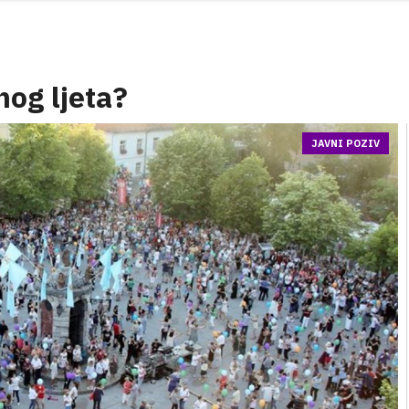
anog ljeta?
JAVNI POZIV