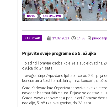
NOVO
ZANIMLJIVO
17.02.2023
14:36
priopćenj
KARLOVAC
Prijavite svoje programe do 5. ožujka
Pojedinci i pravne osobe koje žele sudjelovati na 
ožujka do 24 sata.
I ovogodišnje Zvjezdano ljeto bit će od 23. lipnja 
koncipiran u šest tematskih cjelina: koncerti, izložbe,
Grad Karlovac kao Organizator poziva sve zainteres
navedenih tematskih cjelina. Prijave se dostavljaj
Grada: www.karlovac.hr, a popunjeni Obrazac dostav
nedjelje, 5. ožujka ove godine, do 24 sata.