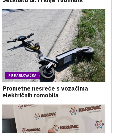
PU KARLOVAČKA
Prometne nesreće s vozačima
električnih romobila