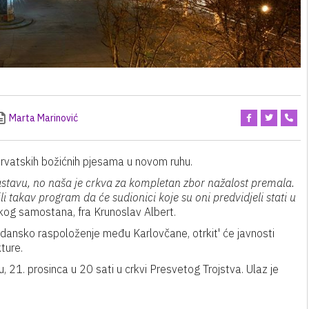
Marta Marinović
vatskih božićnih pjesama u novom ruhu.
astavu, no naša je crkva za kompletan zbor nažalost premala.
i takav program da će sudionici koje su oni predvidjeli stati u
kog samostana, fra Krunoslav Albert.
agdansko raspoloženje među Karlovčane, otrkit' će javnosti
ture.
 21. prosinca u 20 sati u crkvi Presvetog Trojstva. Ulaz je