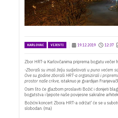
19.12.2019
12:37
KARLOVAC
VIJESTI
Zbor HRT-a Karlovčanima priprema bogatu večer hr
-
Zboraši su imali želju sudjelovati u puno većem s
Ove su godine zboraši HRT-a organizirali i pripremil
prostor naše crkve,
istaknuo je gvardijan Franjevač
Osim što će glazbom proslaviti Božić i donijeti bl
bogatstva i ljepote naše povijesne sakralne arhitek
Božićni koncert Zbora HRT-a održat' će se u subotu,
slobodan. (ma)