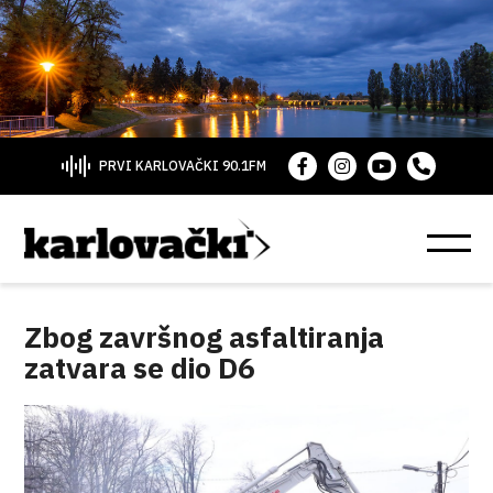
PRVI KARLOVAČKI 90.1FM
Zbog završnog asfaltiranja
zatvara se dio D6