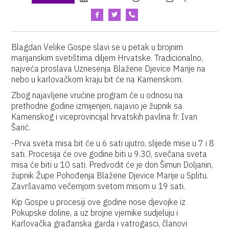
Blagdan Velike Gospe slavi se u petak u brojnim
marijanskim svetištima diljem Hrvatske. Tradicionalno,
najveća proslava Uznesenja Blažene Djevice Marije na
nebo u karlovačkom kraju bit će na Kamenskom.
Zbog najavljene vrućine program će u odnosu na
prethodne godine izmijenjen, najavio je župnik sa
Kamenskog i viceprovincijal hrvatskih pavlina fr. Ivan
Šarić.
-Prva sveta misa bit će u 6 sati ujutro, slijede mise u 7 i 8
sati. Procesija će ove godine biti u 9.30, svečana sveta
misa će biti u 10 sati. Predvodit će je don Šimun Doljanin,
župnik Župe Pohođenja Blažene Djevice Marije u Splitu.
Završavamo večernjom svetom misom u 19 sati.
Kip Gospe u procesiji ove godine nose djevojke iz
Pokupske doline, a uz brojne vjernike sudjeluju i
Karlovačka građanska garda i vatrogasci, članovi