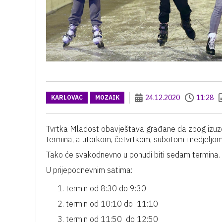
24.12.2020
11:28
KARLOVAC
MOZAIK
Tvrtka Mladost obavještava građane da zbog izuzet
termina, a utorkom, četvrtkom, subotom i nedjeljom 
Tako će svakodnevno u ponudi biti sedam termina.
U prijepodnevnim satima:
termin od 8:30 do 9:30
termin od 10:10 do 11:10
termin od 11:50 do 12:50