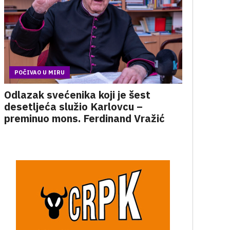
POČIVAO U MIRU
Odlazak svećenika koji je šest
desetljeća služio Karlovcu –
preminuo mons. Ferdinand Vražić