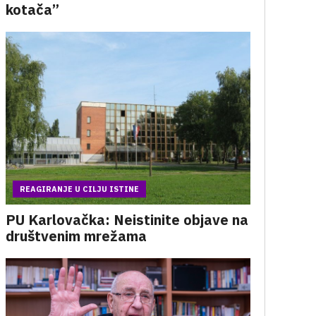
kotača”
REAGIRANJE U CILJU ISTINE
PU Karlovačka: Neistinite objave na
društvenim mrežama