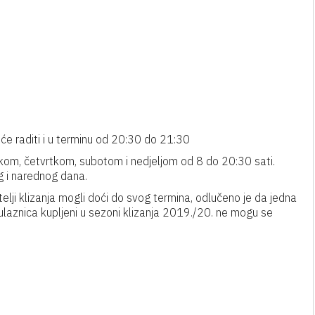
će raditi i u terminu od 20:30 do 21:30
orkom, četvrtkom, subotom i nedjeljom od 8 do 20:30 sati.
g i narednog dana.
itelji klizanja mogli doći do svog termina, odlučeno je da jedna
laznica kupljeni u sezoni klizanja 2019./20. ne mogu se