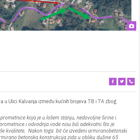
ta u Ulici Kalvarija između kućnih brojeva 7B i 7A zbog
rometnice koja je u lošem stanju, nedovoljne širine i
prometnice i odvodnja vode nisu bili adekvatni što je
še kvalitete. Nakon toga bit će izvedeni armiranobetonski
 armirano betonska konstrukcija zida u obliku dužine 65