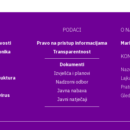
PODACI
O 
vosti
Pravo na pristup informacijama
Mar
onika
Transparentnost
KON
Dokumenti
Nazo
Izvješća i planovi
ruktura
Lajk
Nadzorni odbor
Prat
Javna nabava
irus
Gled
Javni natječaji