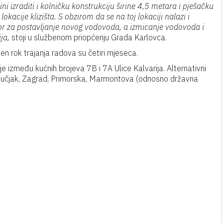
 izraditi i kolničku konstrukciju širine 4,5 metara i pješačku
kacije klizišta. S obzirom da se na toj lokaciji nalazi i
or za postavljanje novog vodovoda, a izmicanje vodovoda i
ja,
stoji u službenom priopćenju Grada Karlovca.
n rok trajanja radova su četiri mjeseca.
e između kućnih brojeva 7B i 7A Ulice Kalvarija. Alternativni
ca Vučjak, Zagrad, Primorska, Marmontova (odnosno državna