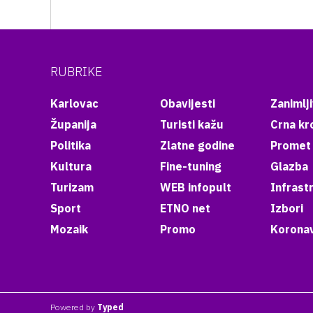
RUBRIKE
Karlovac
Obavijesti
Zanimlji
Županija
Turisti kažu
Crna kr
Politika
Zlatne godine
Promet
Kultura
Fine-tuning
Glazba
Turizam
WEB infopult
Infrast
Sport
ETNO net
Izbori
Mozaik
Promo
Koronav
Powered by
Typed