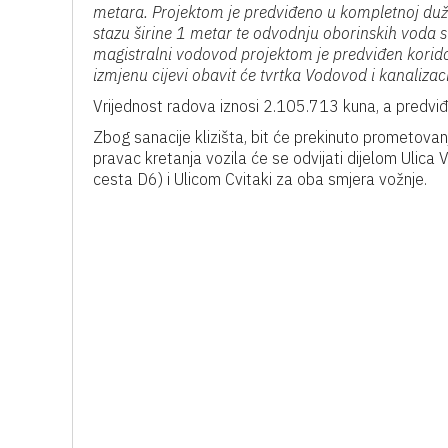
metara. Projektom je predviđeno u kompletnoj dužini
stazu širine 1 metar te odvodnju oborinskih voda s lo
magistralni vodovod projektom je predviđen korid
izmjenu cijevi obavit će tvrtka Vodovod i kanalizaci
Vrijednost radova iznosi 2.105.713 kuna, a predviđe
Zbog sanacije klizišta, bit će prekinuto prometovanj
pravac kretanja vozila će se odvijati dijelom Uli
cesta D6) i Ulicom Cvitaki za oba smjera vožnje.