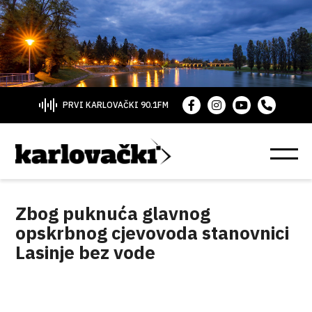
PRVI KARLOVAČKI 90.1FM
Zbog puknuća glavnog
opskrbnog cjevovoda stanovnici
Lasinje bez vode