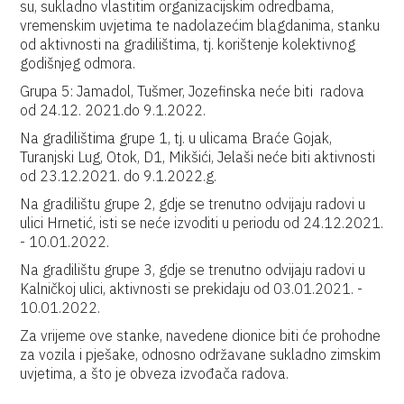
su, sukladno vlastitim organizacijskim odredbama,
vremenskim uvjetima te nadolazećim blagdanima, stanku
od aktivnosti na gradilištima, tj. korištenje kolektivnog
godišnjeg odmora.
Grupa 5: Jamadol, Tušmer, Jozefinska neće biti radova
od 24.12. 2021.do 9.1.2022.
Na gradilištima grupe 1, tj. u ulicama Braće Gojak,
Turanjski Lug, Otok, D1, Mikšići, Jelaši neće biti aktivnosti
od 23.12.2021. do 9.1.2022.g.
Na gradilištu grupe 2, gdje se trenutno odvijaju radovi u
ulici Hrnetić, isti se neće izvoditi u periodu od 24.12.2021.
- 10.01.2022.
Na gradilištu grupe 3, gdje se trenutno odvijaju radovi u
Kalničkoj ulici, aktivnosti se prekidaju od 03.01.2021. -
10.01.2022.
Za vrijeme ove stanke, navedene dionice biti će prohodne
za vozila i pješake, odnosno održavane sukladno zimskim
uvjetima, a što je obveza izvođača radova.