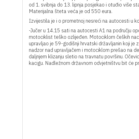
od 1. svibnja do 13. lipnja posjekao i otuđio više
Materijalna šteta veća je od 550 eura.
Izvijestila je i o prometnoj nesreći na autocesti u k
-Jučer u 14.15 sati na autocesti A1 na području op
motociklist teško ozlijeđen. Motociklom čeških na
upravljao je 59-godišnji hrvatski državljanin koji je
nadzor nad upravljačem i motociklom prešao na de
daljnjem klizanju sletio na travnatu površinu. Očevi
kacigu. Nadležnom državnom odvjetništvu bit će pr