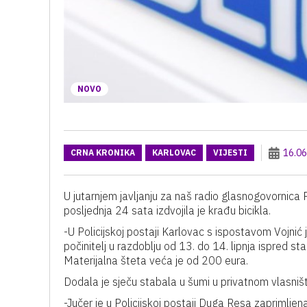
NOVO
16.06
CRNA KRONIKA
KARLOVAC
VIJESTI
U jutarnjem javljanju za naš radio glasnogovornica P
posljednja 24 sata izdvojila je krađu bicikla.
-U Policijskoj postaji Karlovac s ispostavom Vojnić 
počinitelj u razdoblju od 13. do 14. lipnja ispred s
Materijalna šteta veća je od 200 eura.
Dodala je sječu stabala u šumi u privatnom vlasniš
-Jučer je u Policijskoj postaji Duga Resa zaprimljen