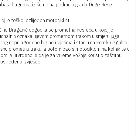
 stabala bagrema iz šume na području grada Duge Rese.
ojoj je teško ozlijeđen motociklist.
ćine Draganić dogodila se prometna nesreća u kojoj je
cionalnih oznaka lijevom prometnom trakom u smjeru juga
 zbog neprilagođene brzine uvjetima i stanju na kolniku izgubio
snu prometnu traku, a potom pao s motociklom na kolnik te u
dom je utvrđeno je da je za vrijeme vožnje koristio zaštitnu
oslijeđeno izvješće.