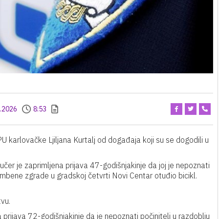
.2026
8:53
U karlovačke Ljiljana Kurtalj od događaja koji su se dogodili u
jučer je zaprimljena prijava 47-godišnjakinje da joj je nepoznati
tambene zgrade u gradskoj četvrti Novi Centar otuđio bicikl.
tvu.
a prijava 72-godišnjakinje da je nepoznati počinitelj u razdoblju