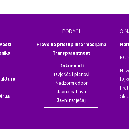
PODACI
O 
vosti
Pravo na pristup informacijama
Mar
onika
Transparentnost
KON
Dokumenti
Nazo
Izvješća i planovi
ruktura
Lajk
Nadzorni odbor
Prat
Javna nabava
irus
Gled
Javni natječaji