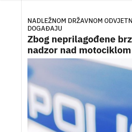
NADLEŽNOM DRŽAVNOM ODVJETNI
DOGAĐAJU
Zbog neprilagođene brz
nadzor nad motociklom i