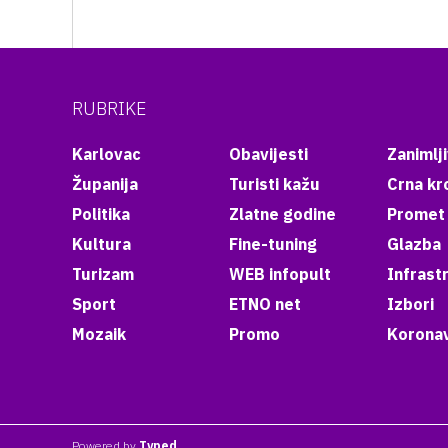
RUBRIKE
Karlovac
Obavijesti
Zanimlji
Županija
Turisti kažu
Crna kr
Politika
Zlatne godine
Promet
Kultura
Fine-tuning
Glazba
Turizam
WEB infopult
Infrast
Sport
ETNO net
Izbori
Mozaik
Promo
Koronav
Powered by
Typed