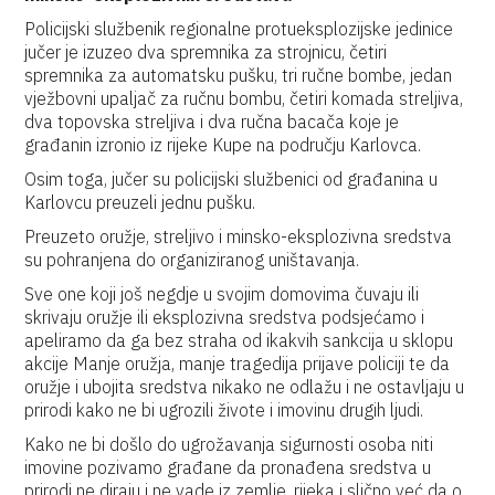
Policijski službenik regionalne protueksplozijske jedinice
jučer je izuzeo dva spremnika za strojnicu, četiri
spremnika za automatsku pušku, tri ručne bombe, jedan
vježbovni upaljač za ručnu bombu, četiri komada streljiva,
dva topovska streljiva i dva ručna bacača koje je
građanin izronio iz rijeke Kupe na području Karlovca.
Osim toga, jučer su policijski službenici od građanina u
Karlovcu preuzeli jednu pušku.
Preuzeto oružje, streljivo i minsko-eksplozivna sredstva
su pohranjena do organiziranog uništavanja.
Sve one koji još negdje u svojim domovima čuvaju ili
skrivaju oružje ili eksplozivna sredstva podsjećamo i
apeliramo da ga bez straha od ikakvih sankcija u sklopu
akcije Manje oružja, manje tragedija prijave policiji te da
oružje i ubojita sredstva nikako ne odlažu i ne ostavljaju u
prirodi kako ne bi ugrozili živote i imovinu drugih ljudi.
Kako ne bi došlo do ugrožavanja sigurnosti osoba niti
imovine pozivamo građane da pronađena sredstva u
prirodi ne diraju i ne vade iz zemlje, rijeka i slično već da o