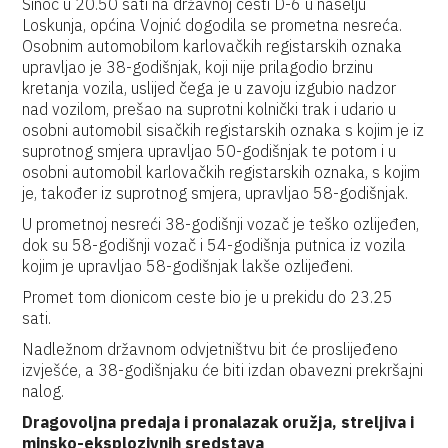
Sinoć u 20.50 sati na državnoj cesti D-6 u naselju
Loskunja, općina Vojnić dogodila se prometna nesreća.
Osobnim automobilom karlovačkih registarskih oznaka
upravljao je 38-godišnjak, koji nije prilagodio brzinu
kretanja vozila, uslijed čega je u zavoju izgubio nadzor
nad vozilom, prešao na suprotni kolnički trak i udario u
osobni automobil sisačkih registarskih oznaka s kojim je iz
suprotnog smjera upravljao 50-godišnjak te potom i u
osobni automobil karlovačkih registarskih oznaka, s kojim
je, također iz suprotnog smjera, upravljao 58-godišnjak.
U prometnoj nesreći 38-godišnji vozač je teško ozlijeđen,
dok su 58-godišnji vozač i 54-godišnja putnica iz vozila
kojim je upravljao 58-godišnjak lakše ozlijeđeni.
Promet tom dionicom ceste bio je u prekidu do 23.25
sati.
Nadležnom državnom odvjetništvu bit će proslijeđeno
izvješće, a 38-godišnjaku će biti izdan obavezni prekršajni
nalog.
Dragovoljna predaja i pronalazak oružja, streljiva i
minsko-eksplozivnih sredstava