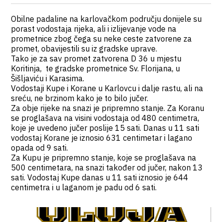
Obilne padaline na karlovačkom području donijele su
porast vodostaja rijeka, ali i izlijevanje vode na
prometnice zbog čega su neke ceste zatvorene za
promet, obavijestili su iz gradske uprave.
Tako je za sav promet zatvorena D 36 u mjestu
Koritinja, te gradske prometnice Sv. Florijana, u
Šišljaviću i Karasima.
Vodostaji Kupe i Korane u Karlovcu i dalje rastu, ali na
sreću, ne brzinom kako je to bilo jučer.
Za obje rijeke na snazi je pripremno stanje. Za Koranu
se proglašava na visini vodostaja od 480 centimetra,
koje je uvedeno jučer poslije 15 sati. Danas u 11 sati
vodostaj Korane je iznosio 631 centimetar i lagano
opada od 9 sati.
Za Kupu je pripremno stanje, koje se proglašava na
500 centimetara, na snazi također od jučer, nakon 13
sati. Vodostaj Kupe danas u 11 sati iznosio je 644
centimetra i u laganom je padu od 6 sati.