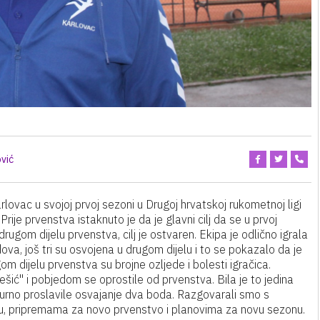
vić
vac u svojoj prvoj sezoni u Drugoj hrvatskoj rukometnoj ligi
je prvenstva istaknuto je da je glavni cilj da se u prvoj
rugom dijelu prvenstva, cilj je ostvaren. Ekipa je odlično igrala
va, još tri su osvojena u drugom dijelu i to se pokazalo da je
m dijelu prvenstva su brojne ozljede i bolesti igračica.
šić" i pobjedom se oprostile od prvenstva. Bila je to jedina
urno proslavile osvajanje dva boda. Razgovarali smo s
 pripremama za novo prvenstvo i planovima za novu sezonu.