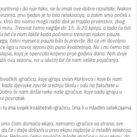
ozitivna i da nije tako, ne bi imali ove dobre rezultate. Nakon
nzima, prvi tjedan je to bila relaksacija, a zatim smo počeli s
. Ono što nismo mogli raditi dok je trajalo prvenstvo, zbog
iru. Trenirat ćemo negdje do 15. ili 20 lipnja, a tada će biti
du bit će nam lakše kada počnemo trenirati nakon pauze.
ega, četiri mjeseca pauza bilo bi previše. Bit će im dovoljno
će liga u novoj sezoni biti puno kvalitetnija. No i mi ćemo biti
Palajsa, koja je operirala koljeno prije godinu dana. Njih dvije
dili ovu sezonu, no u idućoj bit će nam velika pojačanja.
ovačkih igračica, koje igraju izvan Karlovca i koje bi nam
 kada djevojke završe srednju školu i odu na fakultete u
. Dobro bi nam došle neke naše igračice, koje sada igraju u
hov povratak.
tu ima uvijek kvalitetnih igračicu. Ima li u mlađim selekcijama
i smo čisto domaća ekipa, nemamo igračice sa strane, sve
 će i dalje dolaziti u prvu ekipu najbolje iz mlađih selekcija,
ine. Redovno ćemo povlačiti mlađe igračice u prvu ekipu, da