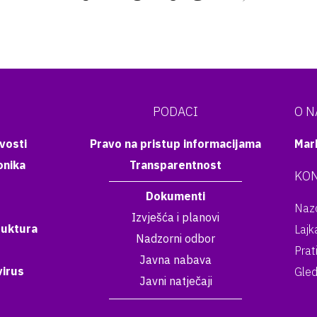
PODACI
O 
vosti
Pravo na pristup informacijama
Mar
onika
Transparentnost
KON
Dokumenti
Nazo
Izvješća i planovi
ruktura
Lajk
Nadzorni odbor
Prat
Javna nabava
irus
Gled
Javni natječaji