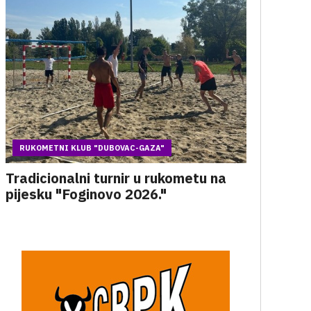
RUKOMETNI KLUB "DUBOVAC-GAZA"
Tradicionalni turnir u rukometu na
pijesku "Foginovo 2026."