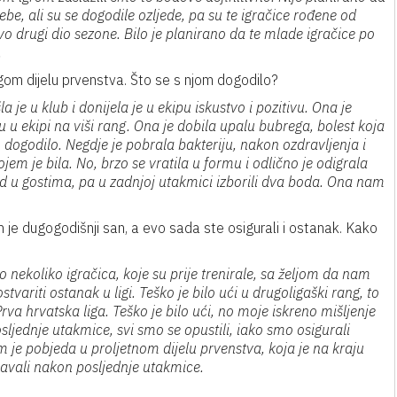
ebe, ali su se dogodile ozljede, pa su te igračice rođene od
o drugi dio sezone. Bilo je planirano da te mlade igračice po
.
gom dijelu prvenstva. Što se s njom dogodilo?
 je u klub i donijela je u ekipu iskustvo i pozitivu. Ona je
u u ekipi na viši rang. Ona je dobila upalu bubrega, bolest koja
dogodilo. Negdje je pobrala bakteriju, nakon ozdravljenja i
jem je bila. No, brzo se vratila u formu i odlično je odigrala
d u gostima, pa u zadnjoj utakmici izborili dva boda. Ona nam
 je dugogodišnji san, a evo sada ste osigurali i ostanak. Kako
mo nekoliko igračica, koje su prije trenirale, sa željom da nam
variti ostanak u ligi. Teško je bilo ući u drugoligaški rang, to
a hrvatska liga. Teško je bilo ući, no moje iskreno mišljenje
sljednje utakmice, svi smo se opustili, iako smo osigurali
am je pobjeda u proljetnom dijelu prvenstva, koja je na kraju
pavali nakon posljednje utakmice.