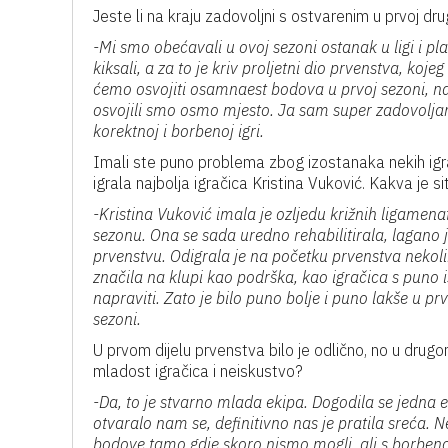
Jeste li na kraju zadovoljni s ostvarenim u prvoj dr
-Mi smo obećavali u ovoj sezoni ostanak u ligi i p
kiksali, a za to je kriv proljetni dio prvenstva, koj
ćemo osvojiti osamnaest bodova u prvoj sezoni, na
osvojili smo osmo mjesto. Ja sam super zadovolja
korektnoj i borbenoj igri.
Imali ste puno problema zbog izostanaka nekih igrač
igrala najbolja igračica Kristina Vuković. Kakva je s
-Kristina Vuković imala je ozljedu križnih ligamenata
sezonu. Ona se sada uredno rehabilitirala, lagano j
prvenstvu. Odigrala je na početku prvenstva nekol
značila na klupi kao podrška, kao igračica s puno 
napraviti. Zato je bilo puno bolje i puno lakše u p
sezoni.
U prvom dijelu prvenstva bilo je odlično, no u drugo
mladost igračica i neiskustvo?
-Da, to je stvarno mlada ekipa. Dogodila se jedna e
otvaralo nam se, definitivno nas je pratila sreća.
bodove tamo gdje skoro nismo mogli, ali s borbeno