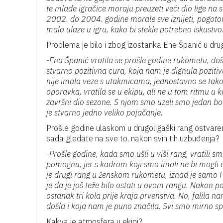
te mlade igračice moraju preuzeti veći dio lige na s
2002. do 2004. godine morale sve iznijeti, pogotov
malo ulaze u igru, kako bi stekle potrebno iskustvo
Problema je bilo i zbog izostanka Ene Španić u dru
-Ena Španić vratila se prošle godine rukometu, došla
stvarno pozitivna cura, koja nam je dignula pozitiv
nije imala veze s utakmicama, jednostavno se tako 
oporavka, vratila se u ekipu, ali ne u tom ritmu u ko
završni dio sezone. S njom smo uzeli smo jedan bo
je stvarno jedno veliko pojačanje.
Prošle godine ulaskom u drugoligaški rang ostvaren
sada gledate na sve to, nakon svih tih uzbuđenja?
-Prošle godine, kada smo ušli u viši rang, vratili s
pomognu, jer s kadrom koji smo imali ne bi mogli ost
je drugi rang u ženskom rukometu, iznad je samo Prv
je da je još teže bilo ostati u ovom rangu. Nakon po
ostanak tri kola prije kraja prvenstva. No, falila n
došla i koja nam je puno značila. Svi smo mirno s
Kakva je atmosfera u ekipi?