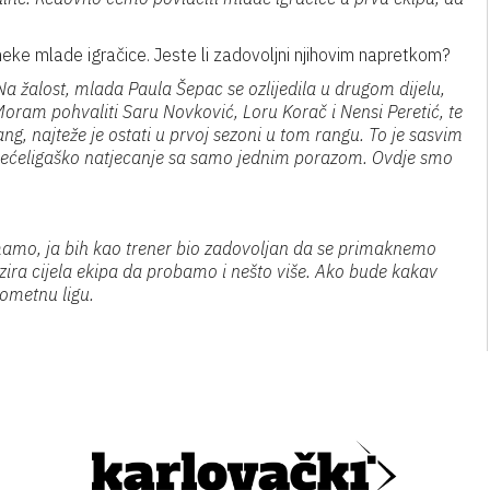
eke mlade igračice. Jeste li zadovoljni njihovim napretkom?
 Na žalost, mlada Paula Šepac se ozlijedila u drugom dijelu,
oram pohvaliti Saru Novković, Loru Korač i Nensi Peretić, te
ng, najteže je ostati u prvoj sezoni u tom rangu. To je sasvim
 trećeligaško natjecanje sa samo jednim porazom. Ovdje smo
mo, ja bih kao trener bio zadovoljan da se primaknemo
izira cijela ekipa da probamo i nešto više. Ako bude kakav
kometnu ligu.