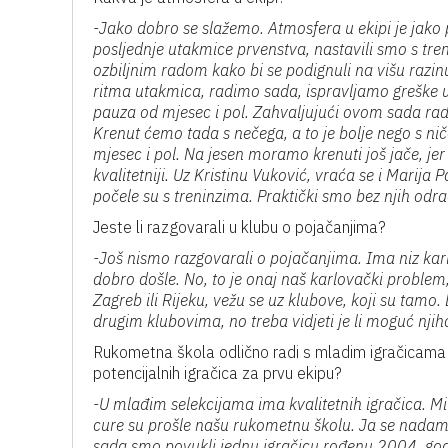
-Jako dobro se slažemo. Atmosfera u ekipi je jako p
posljednje utakmice prvenstva, nastavili smo s treni
ozbiljnim radom kako bi se podignuli na višu razinu
ritma utakmica, radimo sada, ispravljamo greške u m
pauza od mjesec i pol. Zahvaljujući ovom sada ra
Krenut ćemo tada s nečega, a to je bolje nego s nič
mjesec i pol. Na jesen moramo krenuti još jače, jer 
kvalitetniji. Uz Kristinu Vuković, vraća se i Marija 
počele su s treninzima. Praktički smo bez njih odra
Jeste li razgovarali u klubu o pojačanjima?
-Još nismo razgovarali o pojačanjima. Ima niz karl
dobro došle. No, to je onaj naš karlovački problem,
Zagreb ili Rijeku, vežu se uz klubove, koji su tamo
drugim klubovima, no treba vidjeti je li moguć nji
Rukometna škola odlično radi s mladim igračicama i 
potencijalnih igračica za prvu ekipu?
-U mlađim selekcijama ima kvalitetnih igračica. M
cure su prošle našu rukometnu školu. Ja se nadam da
sada smo povukli jednu igračicu rođenu 2004. god