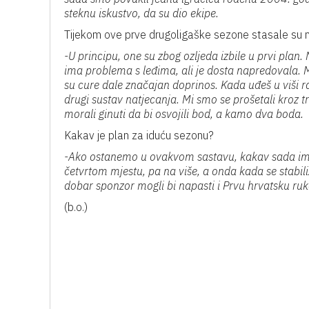
steknu iskustvo, da su dio ekipe.
Tijekom ove prve drugoligaške sezone stasale su n
-U principu, one su zbog ozljeda izbile u prvi plan.
ima problema s leđima, ali je dosta napredovala. M
su cure dale značajan doprinos. Kada uđeš u viši ra
drugi sustav natjecanja. Mi smo se prošetali kroz
morali ginuti da bi osvojili bod, a kamo dva boda.
Kakav je plan za iduću sezonu?
-Ako ostanemo u ovakvom sastavu, kakav sada ima
četvrtom mjestu, pa na više, a onda kada se stabil
dobar sponzor mogli bi napasti i Prvu hrvatsku ru
(b.o.)