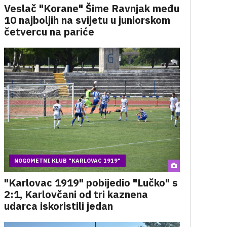
Veslač "Korane" Šime Ravnjak među
10 najboljih na svijetu u juniorskom
četvercu na pariće
NOGOMETNI KLUB "KARLOVAC 1919"
"Karlovac 1919" pobijedio "Lučko" s
2:1, Karlovčani od tri kaznena
udarca iskoristili jedan