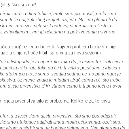
ugoligaškoj sezoni?
lanirali smo sredinu tablice, malo smo promašili, malo smo
eg smo loše odigrali zbog brojnih ozljeda. Mi smo planirali da
 kraju smo uzeli petnaest bodova, planirali smo šesto, a
n, zahvaljujem svim igračicama na požrtvovanju i stvarno
ica zbog ozljeda i bolesti. Najveći problem bio je što nije
ituacija s njom, hoće li biti spremna za novu sezonu?
 i u listopadu je to operirala, tako da je nismo forsirali cijelu
e počela trčkarati, tako da će biti veliko pojačanje u idućem
iko utakmica i to je samo izvodila sedmerce, no puno nam je
iskustva. Uz mene, znala je mladim igračicama reći što treba
rvom dijelu prvenstva. S Kristinom ćemo biti puno jači u novoj
m dijelu prvenstva bilo je problema. Koliko je za to kriva
uforija u jesenskom dijelu prvenstva, što smo god odigrali
 Neke smo utakmice odigrali iznad mojih očekivanja. Uzeli smo
m igrom zaslužili smo te bodove definitivno. Nije planirano da