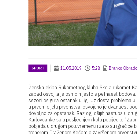
11.05.2019
5:28
Branko Obrado
SPORT
Ženska ekipa Rukometnog kluba Škola rukomet Karlo
zapad osvojila je osmo mjesto s petnaest bodova. Pri
sezoni osigura ostanak u ligi. Uz dosta problema u d
u prvom dijelu prvenstva, osvojeno je dvanaest bodo
dovoljno za opstanak. Razlog lošijih nastupa u drugo
Karlovčanke su u posljednjem kolu pobijedile "Zapre
pobjeda u drugom poluvremenu i zato su igračice b
trenerom Draženom Kečom o završenom prvenstvu,