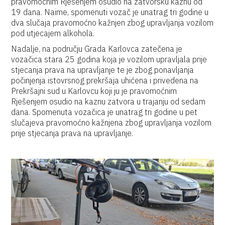
pravomoćnim Rješenjem osudio na zatvorsku kaznu od
19 dana. Naime, spomenuti vozač je unatrag tri godine u
dva slučaja pravomoćno kažnjen zbog upravljanja vozilom
pod utjecajem alkohola.
Nadalje, na području Grada Karlovca zatečena je
vozačica stara 25 godina koja je vozilom upravljala prije
stjecanja prava na upravljanje te je zbog ponavljanja
počinjenja istovrsnog prekršaja uhićena i privedena na
Prekršajni sud u Karlovcu koji ju je pravomoćnim
Rješenjem osudio na kaznu zatvora u trajanju od sedam
dana. Spomenuta vozačica je unatrag tri godine u pet
slučajeva pravomoćno kažnjena zbog upravljanja vozilom
prije stjecanja prava na upravljanje.