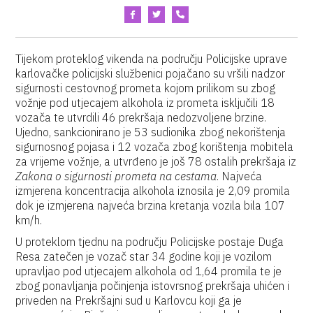
Tijekom proteklog vikenda na području Policijske uprave
karlovačke policijski službenici pojačano su vršili nadzor
sigurnosti cestovnog prometa kojom prilikom su zbog
vožnje pod utjecajem alkohola iz prometa isključili 18
vozača te utvrdili 46 prekršaja nedozvoljene brzine.
Ujedno, sankcionirano je 53 sudionika zbog nekorištenja
sigurnosnog pojasa i 12 vozača zbog korištenja mobitela
za vrijeme vožnje, a utvrđeno je još 78 ostalih prekršaja iz
Zakona o sigurnosti prometa na cestama
. Najveća
izmjerena koncentracija alkohola iznosila je 2,09 promila
dok je izmjerena najveća brzina kretanja vozila bila 107
km/h.
U proteklom tjednu na području Policijske postaje Duga
Resa zatečen je vozač star 34 godine koji je vozilom
upravljao pod utjecajem alkohola od 1,64 promila te je
zbog ponavljanja počinjenja istovrsnog prekršaja uhićen i
priveden na Prekršajni sud u Karlovcu koji ga je