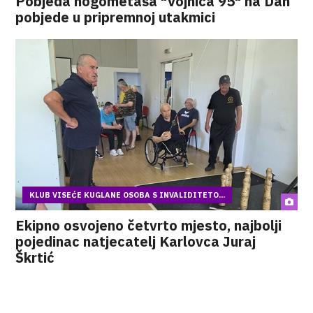
Pobjeda nogometaša "Vojnića 95" na Dan
pobjede u pripremnoj utakmici
KLUB VISEĆE KUGLANE OSOBA S INVALIDITETO...
Ekipno osvojeno četvrto mjesto, najbolji
pojedinac natjecatelj Karlovca Juraj
Škrtić