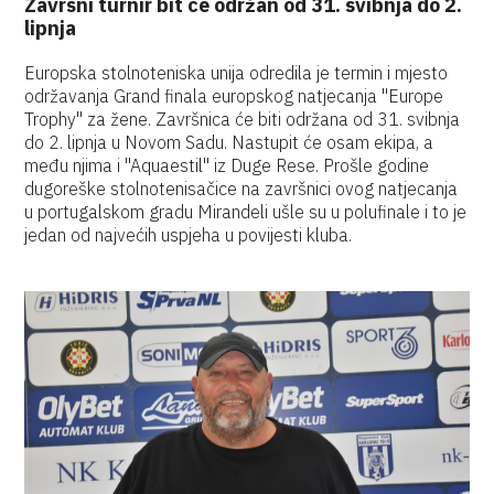
Završni turnir bit će održan od 31. svibnja do 2.
lipnja
Europska stolnoteniska unija odredila je termin i mjesto
održavanja Grand finala europskog natjecanja "Europe
Trophy" za žene. Završnica će biti održana od 31. svibnja
do 2. lipnja u Novom Sadu. Nastupit će osam ekipa, a
među njima i "Aquaestil" iz Duge Rese. Prošle godine
dugoreške stolnotenisačice na završnici ovog natjecanja
u portugalskom gradu Mirandeli ušle su u polufinale i to je
jedan od najvećih uspjeha u povijesti kluba.