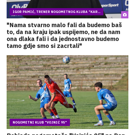
IGOR PAMIĆ, TRENER NOGOMETNOG KLUBA "KAR...
"Nama stvarno malo fali da budemo baš
to, da na kraju ipak uspijemo, ne da nam
ona dlaka fali i da jednostavno budemo
tamo gdje smo si zacrtali"
NOGOMETNI KLUB "VOJNIĆ 95"