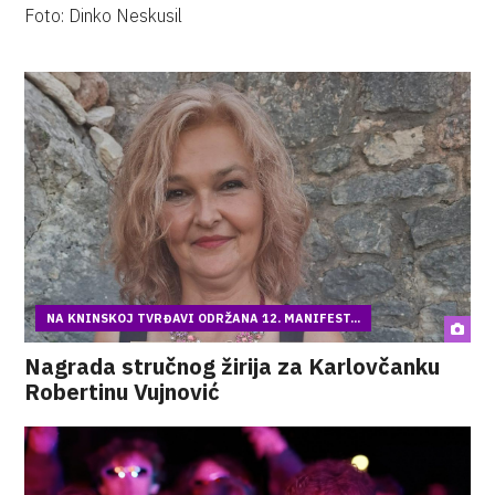
Foto: Dinko Neskusil
NA KNINSKOJ TVRĐAVI ODRŽANA 12. MANIFEST...
Nagrada stručnog žirija za Karlovčanku
Robertinu Vujnović