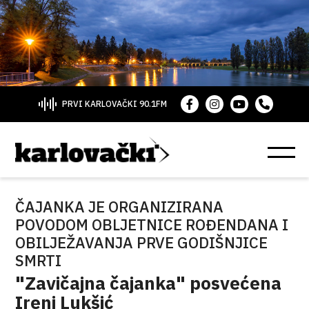
PRVI KARLOVAČKI 90.1FM
ČAJANKA JE ORGANIZIRANA
POVODOM OBLJETNICE ROĐENDANA I
OBILJEŽAVANJA PRVE GODIŠNJICE
SMRTI
"Zavičajna čajanka" posvećena
Ireni Lukšić