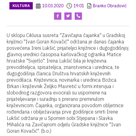
10.03.2020
19:01
Branko Obradović
KULTURA
U sklopu Ciklusa susreta "Zavičajna čajanka" u Gradskoj
knjižnici "Ivan Goran Kovačić" održana je danas čajanka
posvećena Ireni Lukšić, prijateljici knjižnice i dugogodišnjoj
glavnoj urednici časopisa karlovačkog ogranka Matice
hrvatske "Svjetlo". Irena Lukšić bila je književna
prevoditeljica, spisateljica, znanstvenica i urednica, te
dugogodišnja članica Društva hrvatskih književnih
prevodilaca. Književnica, novinarka i urednica Božica
Brkan i književnik Željko Mavretić u formi intervjua i
slobodnog razgovora evocirali su uspomene na
prijateljevanje i suradnju s prerano preminulom
književnicom. Čajanka, organizirana povodom obljetnice
rođendana i obilježavanja prve godišnjice smrti Irene
Lukšić održana je u Spomen sobi Stjepana i Slavka
Mihalića na Zavičajnom odjelu Gradske knjižnice "Ivan
Goran Kovačić". (b.o.)