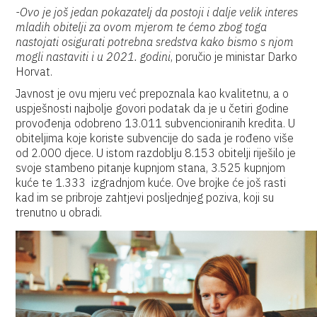
-Ovo je još jedan pokazatelj da postoji i dalje velik interes
mladih obitelji za ovom mjerom te ćemo zbog toga
nastojati osigurati potrebna sredstva kako bismo s njom
mogli nastaviti i u 2021. godini
, poručio je ministar Darko
Horvat.
Javnost je ovu mjeru već prepoznala kao kvalitetnu, a o
uspješnosti najbolje govori podatak da je u četiri godine
provođenja odobreno 13.011 subvencioniranih kredita. U
obiteljima koje koriste subvencije do sada je rođeno više
od 2.000 djece. U istom razdoblju 8.153 obitelji riješilo je
svoje stambeno pitanje kupnjom stana, 3.525 kupnjom
kuće te 1.333 izgradnjom kuće. Ove brojke će još rasti
kad im se pribroje zahtjevi posljednjeg poziva, koji su
trenutno u obradi.