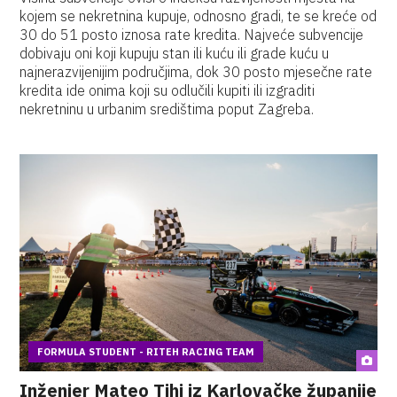
kojem se nekretnina kupuje, odnosno gradi, te se kreće od
30 do 51 posto iznosa rate kredita. Najveće subvencije
dobivaju oni koji kupuju stan ili kuću ili grade kuću u
najnerazvijenijim područjima, dok 30 posto mjesečne rate
kredita ide onima koji su odlučili kupiti ili izgraditi
nekretninu u urbanim središtima poput Zagreba.
FORMULA STUDENT - RITEH RACING TEAM
Inženjer Mateo Tihi iz Karlovačke županije