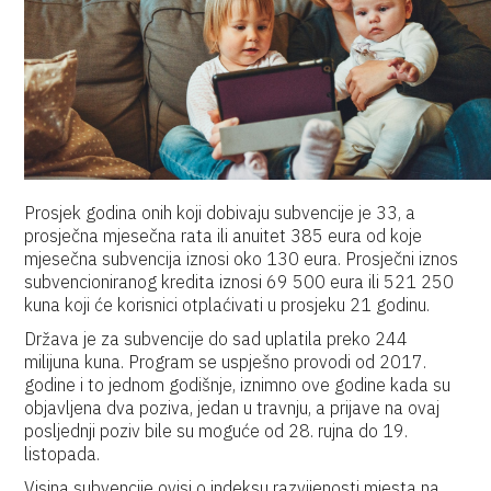
Prosjek godina onih koji dobivaju subvencije je 33, a
prosječna mjesečna rata ili anuitet 385 eura od koje
mjesečna subvencija iznosi oko 130 eura. Prosječni iznos
subvencioniranog kredita iznosi 69 500 eura ili 521 250
kuna koji će korisnici otplaćivati u prosjeku 21 godinu.
Država je za subvencije do sad uplatila preko 244
milijuna kuna. Program se uspješno provodi od 2017.
godine i to jednom godišnje, iznimno ove godine kada su
objavljena dva poziva, jedan u travnju, a prijave na ovaj
posljednji poziv bile su moguće od 28. rujna do 19.
listopada.
Visina subvencije ovisi o indeksu razvijenosti mjesta na