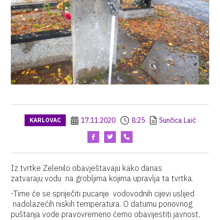
17.11.2020
8:25
Sunčica Laić
KARLOVAC
Iz tvrtke Zelenilo obavještavaju kako danas
zatvaraju vodu na grobljima kojima upravlja ta tvrtka.
-Time će se spriječiti pucanje vodovodnih cijevi uslijed
nadolazećih niskih temperatura. O datumu ponovnog
puštanja vode pravovremeno ćemo obavijestiti javnost,