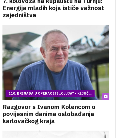
7. kolovoza na kupalištu na Turnju:
Energija mladih koja ističe važnost
zajedništva
110. BRIGADA U OPERACIJI „OLUJA“ - KLJUČ...
Razgovor s Ivanom Kolencom o
povijesnim danima oslobađanja
karlovačkog kraja