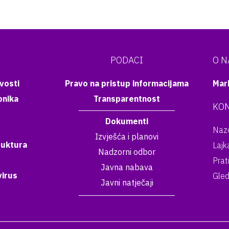
PODACI
O 
vosti
Pravo na pristup informacijama
Mar
onika
Transparentnost
KON
Dokumenti
Nazo
Izvješća i planovi
ruktura
Lajk
Nadzorni odbor
Prat
Javna nabava
irus
Gled
Javni natječaji