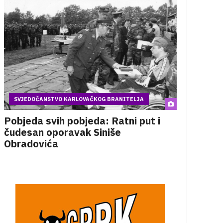
SVJEDOČANSTVO KARLOVAČKOG BRANITELJA
Pobjeda svih pobjeda: Ratni put i
čudesan oporavak Siniše
Obradovića