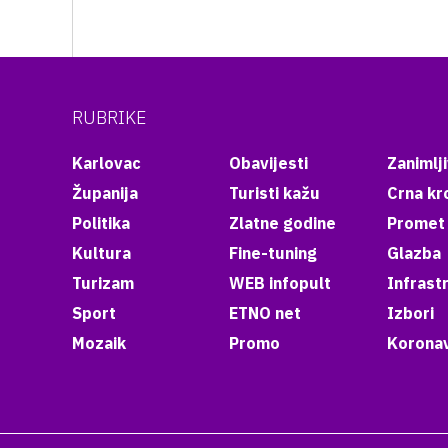
RUBRIKE
Karlovac
Obavijesti
Zanimlji
Županija
Turisti kažu
Crna kr
Politika
Zlatne godine
Promet
Kultura
Fine-tuning
Glazba
Turizam
WEB infopult
Infrast
Sport
ETNO net
Izbori
Mozaik
Promo
Koronav