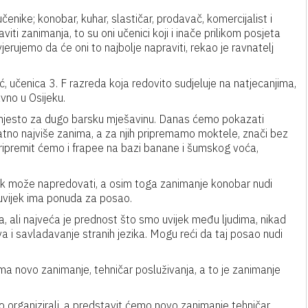
nike; konobar, kuhar, slastičar, prodavač, komercijalist i
iti zanimanja, to su oni učenici koji i inače prilikom posjeta
erujemo da će oni to najbolje napraviti, rekao je ravnatelj
 učenica 3. F razreda koja redovito sudjeluje na natjecanjima,
vno u Osijeku.
o mjesto za dugo barsku mješavinu. Danas ćemo pokazati
atno najviše zanima, a za njih pripremamo moktele, znači bez
ripremit ćemo i frapee na bazi banane i šumskog voća,
jek može napredovati, a osim toga zanimanje konobar nudi
 uvijek ima ponuda za posao.
oga, ali najveća je prednost što smo uvijek među ljudima, nikad
va i savladavanje stranih jezika. Mogu reći da taj posao nudi
a novo zanimanje, tehničar posluživanja, a to je zanimanje
 organizirali, a predstavit ćemo novo zanimanje tehničar