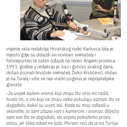
vrijeme rata redakcija Hrvatskog radio Karlovca bila je
mjesto gdje su dolazili svi novinari, snimatelji i
fotoreporteri te zatim odlazili na teren. Krajem prosinca
1991. godine u redakciju je, kao i gotovo svakog dana,
došao poznati hrvatski snimatelj Živko Krstičević, otišao
je na Turanj i više se nije vratio poginuo je neprijateljske
granate.
-Ja uvijek kažem onima koji znaju što smo mi radili,
hvala im, a oni koji ne znaju neka pokušaju saznati što se
događalo, kakvi su uvjeti bili. Kada su moji odlazili u
sklonište, ja sam izlazio van s kamerom i snimao. Bilježio
sam sve što se događalo, da svijetu pokažemo pravu
istinu, jer slika nikad ne laže. Moram reći da je na Turnju