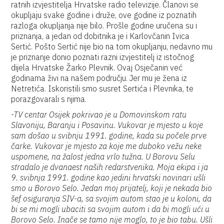
ratnih izvjestitelja Hrvatske radio televizije. Članovi se
okupljaju svake godine i druže, ove godine iz poznatih
razloga okupljanja nije bilo. Prošle godine uručena su i
priznanja, a jedan od dobitnika je i Karlovčanin Ivica
Sertić. Pošto Sertić nije bio na tom okupljanju, nedavno mu
je priznanje donio poznati razni izvjestitelj iz istočnog
dijela Hrvatske Žarko Plevnik. Ovaj Osječanin već
godinama živi na našem području. Jer mu je žena iz
Netretića. Iskoristili smo susret Sertića i Plevnika, te
porazgovarali s njima.
-TV centar Osijek pokrivao je u Domovinskom ratu
Slavoniju, Baranju i Posavinu. Vukovar je mjesto u koje
sam došao u svibnju 1991. godine, kada su počele prve
čarke. Vukovar je mjesto za koje me duboko vežu neke
uspomene, na žalost jedna vrlo tužna. U Borovu Selu
stradalo je dvanaest naših redarstvenika. Moja ekipa i ja
9. svibnja 1991. godine kao jedini hrvatski novinari ušli
smo u Borovo Selo. Jedan moj prijatelj, koji je nekada bio
šef osiguranja SIV-a, sa svojim autom stao je u koloni, da
bi se mi mogli ubaciti sa svojim autom i da bi mogli ući u
Borovo Selo. Inače se tamo nije moglo, to je bio tabu. Ušli