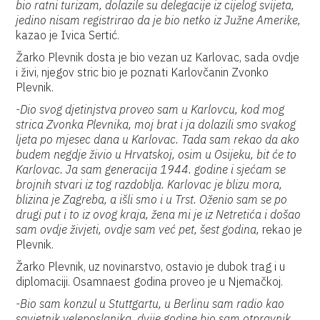
bio ratni turizam, dolazile su delegacije iz cijelog svijeta,
jedino nisam registrirao da je bio netko iz Južne Amerike,
kazao je Ivica Sertić.
Žarko Plevnik dosta je bio vezan uz Karlovac, sada ovdje
i živi, njegov stric bio je poznati Karlovčanin Zvonko
Plevnik.
-Dio svog djetinjstva proveo sam u Karlovcu, kod mog
strica Zvonka Plevnika, moj brat i ja dolazili smo svakog
ljeta po mjesec dana u Karlovac. Tada sam rekao da ako
budem negdje živio u Hrvatskoj, osim u Osijeku, bit će to
Karlovac. Ja sam generacija 1944. godine i sjećam se
brojnih stvari iz tog razdoblja. Karlovac je blizu mora,
blizina je Zagreba, a išli smo i u Trst. Oženio sam se po
drugi put i to iz ovog kraja, žena mi je iz Netretića i došao
sam ovdje živjeti, ovdje sam već pet, šest godina,
rekao je
Plevnik.
Žarko Plevnik, uz novinarstvo, ostavio je dubok trag i u
diplomaciji. Osamnaest godina proveo je u Njemačkoj.
-Bio sam konzul u Stuttgartu, u Berlinu sam radio kao
savjetnik veleposlanika, dvije godine bio sam otpravnik