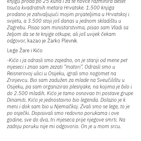
knjigu proda po 25 kuna i za te novce razminira deset
tisuća kvadratnih metara Hrvatske. 1.500 knjiga
prodano je zahvaljujući mojim prijateljima u Hrvatskoj i
svijetu, a 3.500 stoji još danas u jednom skladištu u
Zagrebu. Pisao sam ministarstvima, pisao sam Vladi sa
željom da se te knjige otkupe, ali još uvijek čekam
odgovor,
kazao je Žarko Plevnik.
Lege Žare i Kićo
-Kićo i ja odrasli smo zajedno, on je stariji od mene pet
mjeseci i znao sam zezati "matori". Odrasli smo u
Reisnerovoj ulici u Osijeku, igrali smo nogomet na
Zrinjevcu. Bio sam zadužen za mlade na Sveučilištu u
Osijeku, pa sam organizirao plesnjake, na kojima je bilo i
do 2.500 mladih. Kićo je tamo osnovao tri postave grupe
Dinamiti. Kićo je jednostavno bio legenda. Dolazio je k
meni i dok sam bio u Njemačkoj. Zvali smo se lege, to je
po osječki. Dopisivali smo redovno porukama i ove
godine, sve do dva, tri mjeseca prije njegove smrti. Na
zadnju poruku nije mi odgovorio. On je u mom srcu.