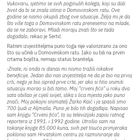
Vukovaru, sjetimo se svih poginulih kolega, koji su dali
život da bi se znala istina o Domovinskom ratu. Ove
godine se nismo okupili zbog ove situacije. Želja mi je da
što više toga o Domovinskom ratu prenesemo na mlade,
da se ne zaboravi. Mladi moraju znati što se tada
događalo,
rekao je Sertić.
Ratnim izvjestiteljima puno toga nije valorizirano za ono
što su učinili u Domovinskom ratu. Iako su bili na prvim
crtama bojišta, nemaju status branitelja.
-Znate, ni onda ni danas mi nismo tražili nikakve
beneficije. Jedan dio nas izvjestitelja ne da je bio na prvoj
crti, nego je bio ispred prve crte, jer ako si htio snimiti
situaciju morao si biti tamo. Moj "crveni fićo" u roku dva
sata obišao je cijeli svijet, slika s lica mjesta jako puno
znači. Moj pokojni snimatelj Žarko Kaić i ja spasili smo
700 ljudi iz Aljmaša. Puno je bilo tih događaja. Napisao
sam knjigu "Crveni fićo", to su televizijski zapisi ratnog
reportera iz 1991. i 1992 godine. Utrošio sam na
tiskanje knjige 85.000 kuna, svih pet tisuća primjeraka
poklonio sam Hrvatskom centru za razminiranje da