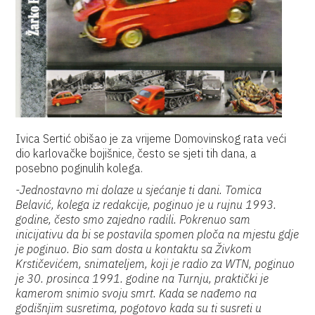
Ivica Sertić obišao je za vrijeme Domovinskog rata veći
dio karlovačke bojišnice, često se sjeti tih dana, a
posebno poginulih kolega.
-Jednostavno mi dolaze u sjećanje ti dani. Tomica
Belavić, kolega iz redakcije, poginuo je u rujnu 1993.
godine, često smo zajedno radili. Pokrenuo sam
inicijativu da bi se postavila spomen ploča na mjestu gdje
je poginuo. Bio sam dosta u kontaktu sa Živkom
Krstičevićem, snimateljem, koji je radio za WTN, poginuo
je 30. prosinca 1991. godine na Turnju, praktički je
kamerom snimio svoju smrt. Kada se nađemo na
godišnjim susretima, pogotovo kada su ti susreti u