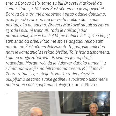
smo u Borovo Selo, tamo su bili Brovet i Marković da
snime situaciju. Vukašin Šoškočanin bio je zapovjednik
Borova Sela, on me prepoznao i pitao odakle dolazimo,
uzeo je nož i zarezao me po vratu i rekao da će nas
poklati, ako ne odemo. Brovet i Marković stajali su ispred
zgrade i nisu ni trepnuli. Tada je naišao jedan
potpukovnik, koji je bio šef Vojne bolnice u Osijeku i kojeg
sam znao od prije. Pitao me što se događa, rekao sam
mu da me Šoškočanin želi zaklati. Taj potpukovnik dao
nam je kampanjolu i rekao bježite. To je jedna uspomena,
koju ne mogu zaboraviti. 9. svibnja je moj drugi
rođendan. Moram reći da je Vukovar duboko u meni i u
svima nama koji smo bili tamo na terenu. Mi, članovi
Zbora ratnih izvjestitelja Hrvatske radio televizije
okupljamo se tamo svake godine i evociramo uspomene
na te dane i naše pogunule kolege,
rekao je Plevnik.
U