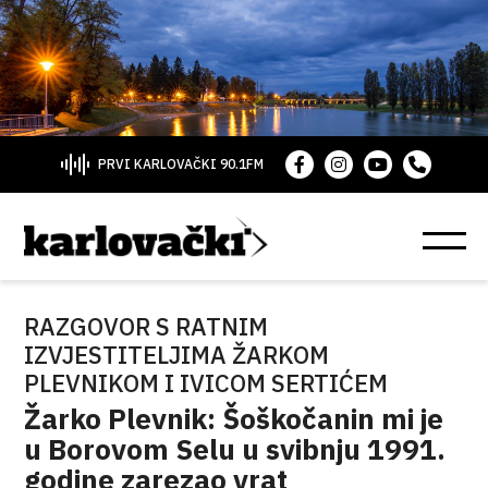
PRVI KARLOVAČKI 90.1FM
RAZGOVOR S RATNIM
IZVJESTITELJIMA ŽARKOM
PLEVNIKOM I IVICOM SERTIĆEM
Žarko Plevnik: Šoškočanin mi je
u Borovom Selu u svibnju 1991.
godine zarezao vrat