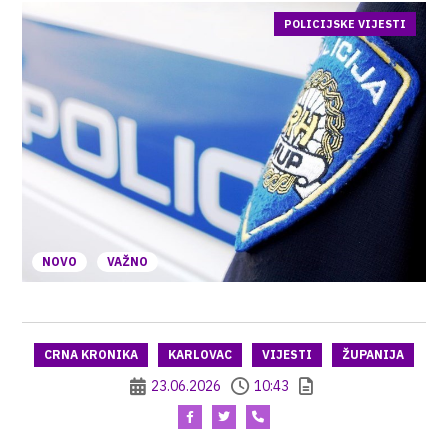
POLICIJSKE VIJESTI
NOVO
VAŽNO
CRNA KRONIKA
KARLOVAC
VIJESTI
ŽUPANIJA
23.06.2026
10:43