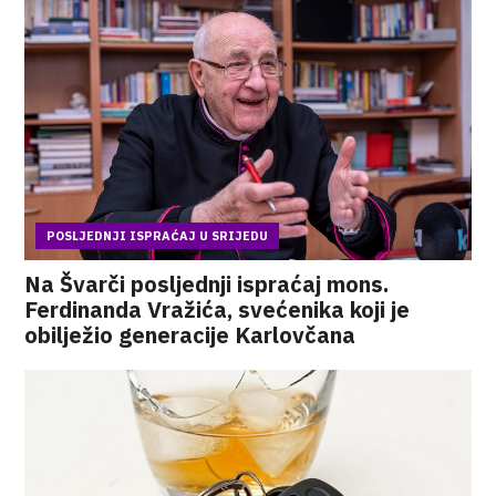
POSLJEDNJI ISPRAĆAJ U SRIJEDU
Na Švarči posljednji ispraćaj mons.
Ferdinanda Vražića, svećenika koji je
obilježio generacije Karlovčana