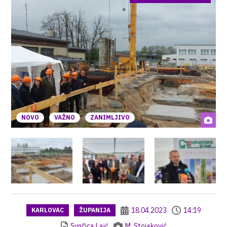
NOVO
VAŽNO
ZANIMLJIVO
18.04.2023
14:19
KARLOVAC
ŽUPANIJA
Sunčica Laić
M. Stojaković