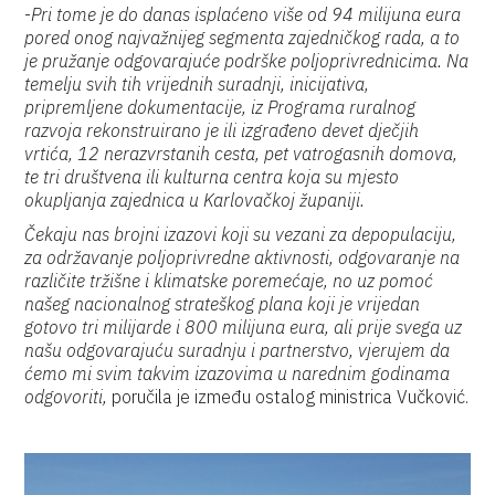
-
Pri tome je do danas isplaćeno više od 94 milijuna eura
pored onog najvažnijeg segmenta zajedničkog rada, a to
je pružanje odgovarajuće podrške poljoprivrednicima. Na
temelju svih tih vrijednih suradnji, inicijativa,
pripremljene dokumentacije, iz Programa ruralnog
razvoja rekonstruirano je ili izgrađeno devet dječjih
vrtića, 12 nerazvrstanih cesta, pet vatrogasnih domova,
te tri društvena ili kulturna centra koja su mjesto
okupljanja zajednica u Karlovačkoj županiji.
Čekaju nas brojni izazovi koji su vezani za depopulaciju,
za održavanje poljoprivredne aktivnosti, odgovaranje na
različite tržišne i klimatske poremećaje, no uz pomoć
našeg nacionalnog strateškog plana koji je vrijedan
gotovo tri milijarde i 800 milijuna eura, ali prije svega uz
našu odgovarajuću suradnju i partnerstvo, vjerujem da
ćemo mi svim takvim izazovima u narednim godinama
odgovoriti,
poručila je između ostalog ministrica Vučković.