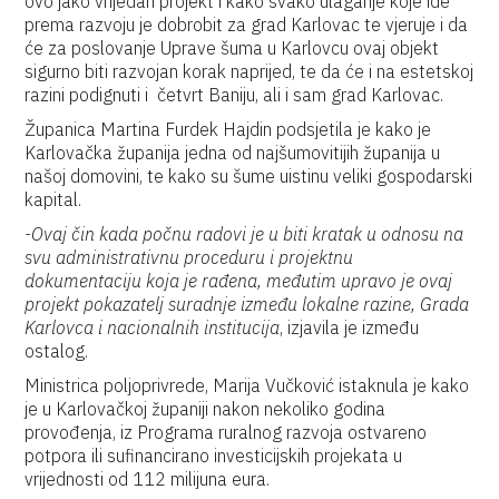
ovo jako vrijedan projekt i kako svako ulaganje koje ide
prema razvoju je dobrobit za grad Karlovac te vjeruje i da
će za poslovanje Uprave šuma u Karlovcu ovaj objekt
sigurno biti razvojan korak naprijed, te da će i na estetskoj
razini podignuti i četvrt Baniju, ali i sam grad Karlovac.
Županica Martina Furdek Hajdin podsjetila je kako je
Karlovačka županija jedna od najšumovitijih županija u
našoj domovini, te kako su šume uistinu veliki gospodarski
kapital.
-Ovaj čin kada počnu radovi je u biti kratak u odnosu na
svu administrativnu proceduru i projektnu
dokumentaciju koja je rađena, međutim upravo je ovaj
projekt pokazatelj suradnje između lokalne razine, Grada
Karlovca i nacionalnih institucija
, izjavila je između
ostalog.
Ministrica poljoprivrede, Marija Vučković istaknula je kako
je u Karlovačkoj županiji nakon nekoliko godina
provođenja, iz Programa ruralnog razvoja ostvareno
potpora ili sufinancirano investicijskih projekata u
vrijednosti od 112 milijuna eura.