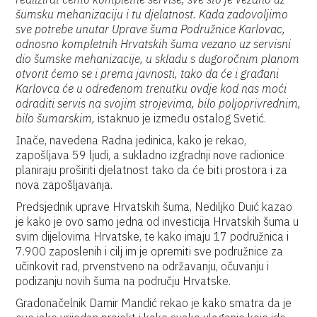
šumsku mehanizaciju i tu djelatnost. Kada zadovoljimo
sve potrebe unutar Uprave šuma Podružnice Karlovac,
odnosno kompletnih Hrvatskih šuma vezano uz servisni
dio šumske mehanizacije, u skladu s dugoročnim planom
otvorit ćemo se i prema javnosti, tako da će i građani
Karlovca će u određenom trenutku ovdje kod nas moći
odraditi servis na svojim strojevima, bilo poljoprivrednim,
bilo šumarskim,
istaknuo je između ostalog Svetić.
Inače, navedena Radna jedinica, kako je rekao,
zapošljava 59 ljudi, a sukladno izgradnji nove radionice
planiraju proširiti djelatnost tako da će biti prostora i za
nova zapošljavanja.
Predsjednik uprave Hrvatskih šuma, Nediljko Duić kazao
je kako je ovo samo jedna od investicija Hrvatskih šuma u
svim dijelovima Hrvatske, te kako imaju 17 podružnica i
7.900 zaposlenih i cilj im je opremiti sve podružnice za
učinkovit rad, prvenstveno na održavanju, očuvanju i
podizanju novih šuma na području Hrvatske.
Gradonačelnik Damir Mandić rekao je kako smatra da je