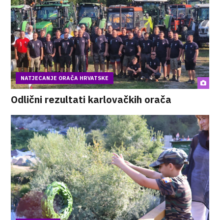
NATJECANJE ORAČA HRVATSKE
Odlični rezultati karlovačkih orača