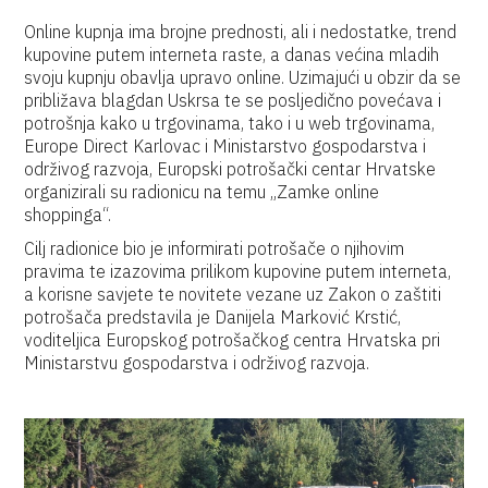
Online kupnja ima brojne prednosti, ali i nedostatke, trend
kupovine putem interneta raste, a danas većina mladih
svoju kupnju obavlja upravo online. Uzimajući u obzir da se
približava blagdan Uskrsa te se posljedično povećava i
potrošnja kako u trgovinama, tako i u web trgovinama,
Europe Direct Karlovac i Ministarstvo gospodarstva i
održivog razvoja, Europski potrošački centar Hrvatske
organizirali su radionicu na temu „Zamke online
shoppinga“.
Cilj radionice bio je informirati potrošače o njihovim
pravima te izazovima prilikom kupovine putem interneta,
a korisne savjete te novitete vezane uz Zakon o zaštiti
potrošača predstavila je Danijela Marković Krstić,
voditeljica Europskog potrošačkog centra Hrvatska pri
Ministarstvu gospodarstva i održivog razvoja.