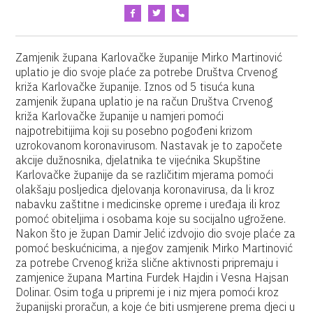
Zamjenik župana Karlovačke županije Mirko Martinović
uplatio je dio svoje plaće za potrebe Društva Crvenog
križa Karlovačke županije. Iznos od 5 tisuća kuna
zamjenik župana uplatio je na račun Društva Crvenog
križa Karlovačke županije u namjeri pomoći
najpotrebitijima koji su posebno pogođeni krizom
uzrokovanom koronavirusom. Nastavak je to započete
akcije dužnosnika, djelatnika te vijećnika Skupštine
Karlovačke županije da se različitim mjerama pomoći
olakšaju posljedica djelovanja koronavirusa, da li kroz
nabavku zaštitne i medicinske opreme i uređaja ili kroz
pomoć obiteljima i osobama koje su socijalno ugrožene.
Nakon što je župan Damir Jelić izdvojio dio svoje plaće za
pomoć beskućnicima, a njegov zamjenik Mirko Martinović
za potrebe Crvenog križa slične aktivnosti pripremaju i
zamjenice župana Martina Furdek Hajdin i Vesna Hajsan
Dolinar. Osim toga u pripremi je i niz mjera pomoći kroz
županijski proračun, a koje će biti usmjerene prema djeci u