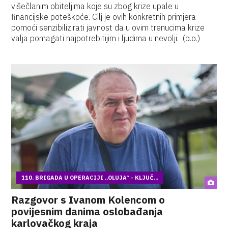
višečlanim obiteljima koje su zbog krize upale u
financijske poteškoće. Cilj je ovih konkretnih primjera
pomoći senzibilizirati javnost da u ovim trenucima krize
valja pomagati najpotrebitijim i ljudima u nevolji. (b.o.)
110. BRIGADA U OPERACIJI „OLUJA“ - KLJUČ...
Razgovor s Ivanom Kolencom o
povijesnim danima oslobađanja
karlovačkog kraja