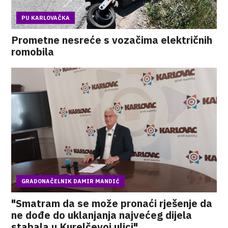
PU KARLOVAČKA
Prometne nesreće s vozačima električnih
romobila
GRADONAČELNIK DAMIR MANDIĆ
"Smatram da se može pronaći rješenje da
ne dođe do uklanjanja najvećeg dijela
stabala u Kurelčevoj ulici"