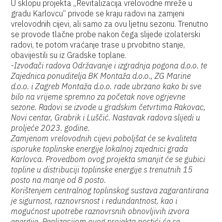
U sklopu projekta „Revitalizacija vrelovodne mreže u
gradu Karlovcu“ privode se kraju radovi na zamjeni
vrelovodnih cijevi, ali samo za ovu ljetnu sezonu. Trenutno
se provode tlačne probe nakon čega slijede izolaterski
radovi, te potom vraćanje trase u prvobitno stanje,
obavijestili su iz Gradske toplane.
-
Izvođači radova Održavanje i izgradnja pogona d.o.o. te
Zajednica ponuditelja BK Montaža d.o.o., ZG Marine
d.o.o. i Zagreb Montaža d.o.o. rade ubrzano kako bi sve
bilo na vrijeme spremno za početak nove ogrjevne
sezone. Radovi se izvode u gradskim četvrtima Rakovac,
Novi centar, Grabrik i Luščić. Nastavak radova slijedi u
proljeće 2023. godine.
Zamjenom vrelovodnih cijevi poboljšat će se kvaliteta
isporuke toplinske energije lokalnoj zajednici grada
Karlovca. Provedbom ovog projekta smanjit će se gubici
topline u distribuciji toplinske energije s trenutnih 15
posto na manje od 8 posto.
Korištenjem centralnog toplinskog sustava zagarantirana
je sigurnost, raznovrsnost i redundantnost, kao i
mogućnost upotrebe raznovrsnih obnovljivih izvora
energije. Realizacijom ovog projekta postići će se