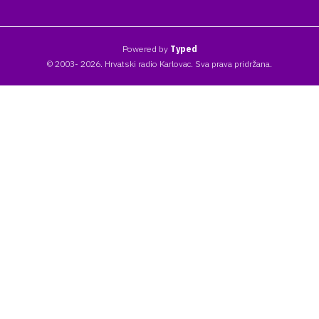
Powered by
Typed
© 2003- 2026. Hrvatski radio Karlovac. Sva prava pridržana.