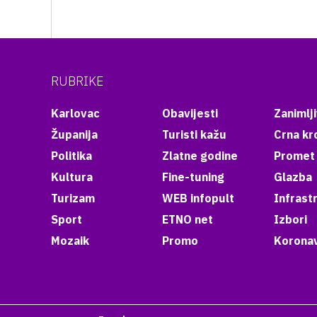
RUBRIKE
Karlovac
Obavijesti
Zanimlji
Županija
Turisti kažu
Crna kr
Politika
Zlatne godine
Promet
Kultura
Fine-tuning
Glazba
Turizam
WEB infopult
Infrast
Sport
ETNO net
Izbori
Mozaik
Promo
Koronav