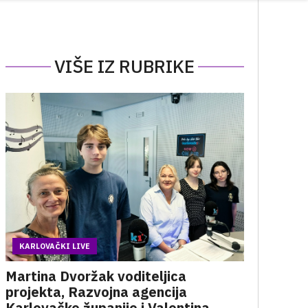
VIŠE IZ RUBRIKE
KARLOVAČKI LIVE
Martina Dvoržak voditeljica
projekta, Razvojna agencija
Karlovačke županije i Valentina