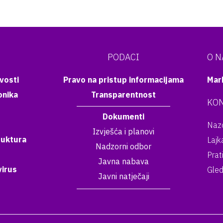
PODACI
O 
vosti
Pravo na pristup informacijama
Mar
onika
Transparentnost
KON
Dokumenti
Nazo
Izvješća i planovi
ruktura
Lajk
Nadzorni odbor
Prat
Javna nabava
irus
Gled
Javni natječaji