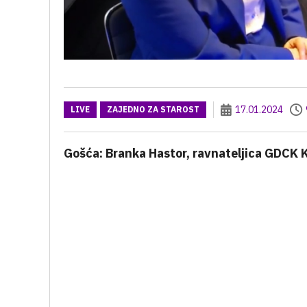
17.01.2024
LIVE
ZAJEDNO ZA STAROST
Gošća: Branka Hastor, ravnateljica GDCK 