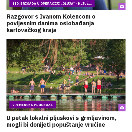
110. BRIGADA U OPERACIJI „OLUJA“ - KLJUČ...
Razgovor s Ivanom Kolencom o
povijesnim danima oslobađanja
karlovačkog kraja
VREMENSKA PROGNOZA
U petak lokalni pljuskovi s grmljavinom,
mogli bi donijeti popuštanje vrućine