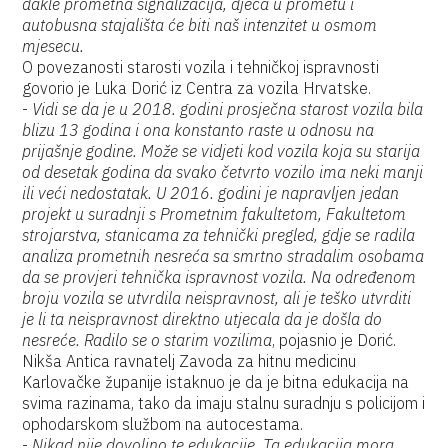
dakle prometna signalizacija, djeca u prometu i
autobusna stajališta će biti naš intenzitet u osmom
mjesecu.
O povezanosti starosti vozila i tehničkoj ispravnosti
govorio je Luka Dorić iz Centra za vozila Hrvatske.
-
Vidi se da je u 2018. godini prosječna starost vozila bila
blizu 13 godina i ona konstanto raste u odnosu na
prijašnje godine. Može se vidjeti kod vozila koja su starija
od desetak godina da svako četvrto vozilo ima neki manji
ili veći nedostatak. U 2016. godini je napravljen jedan
projekt u suradnji s Prometnim fakultetom, Fakultetom
strojarstva, stanicama za tehnički pregled, gdje se radila
analiza prometnih nesreća sa smrtno stradalim osobama
da se provjeri tehnička ispravnost vozila. Na određenom
broju vozila se utvrdila neispravnost, ali je teško utvrditi
je li ta neispravnost direktno utjecala da je došla do
nesreće. Radilo se o starim vozilima
, pojasnio je Dorić.
Nikša Antica ravnatelj Zavoda za hitnu medicinu
Karlovačke županije istaknuo je da je bitna edukacija na
svima razinama, tako da imaju stalnu suradnju s policijom i
ophodarskom službom na autocestama.
-
Nikad nije dovoljno te edukacije. Ta edukacija mora