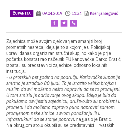
09.04.2019
11:34
Ksenija Begović
ŽUPANIJA
Zajednica može svojim djelovanjem smanjiti broj
prometnih nesreća, ideja je to s kojom je u Policijskoj
upravi danas organiziran stručni skup, no kako je prije
početka konstatirao načelnik PU karlovačke Darko Bratić,
izostali su predstavnici zajednice, odnosno lokalnih
institucija.
-
U proteklih pet godina na području Karlovačke županije
smrtno je stradalo 80 ljudi. To je izrazito velika brojka i
mislim da svi možemo nešto napraviti da se to promijeni.
U tom smislu je održavanje ovog skupa. Ideja je bila da
pokušamo osvijestiti zajednicu, društvo,što su problemi u
prometu i da možemo zapravo puno napraviti samom
promjenom neke sitnice u svom ponašanju ili u
infrastrukturi da se stanje popravi,
naglasio je Bratić.
Na okruglom stolu okupili su se predstavnici Hrvatskih