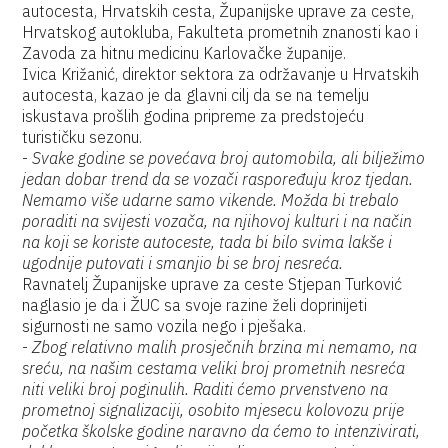
autocesta, Hrvatskih cesta, Županijske uprave za ceste,
Hrvatskog autokluba, Fakulteta prometnih znanosti kao i
Zavoda za hitnu medicinu Karlovačke županije.
Ivica Križanić, direktor sektora za održavanje u Hrvatskih
autocesta, kazao je da glavni cilj da se na temelju
iskustava prošlih godina pripreme za predstojeću
turističku sezonu.
-
Svake godine se povećava broj automobila, ali bilježimo
jedan dobar trend da se vozači raspoređuju kroz tjedan.
Nemamo više udarne samo vikende. Možda bi trebalo
poraditi na svijesti vozača, na njihovoj kulturi i na način
na koji se koriste autoceste, tada bi bilo svima lakše i
ugodnije putovati i smanjio bi se broj nesreća.
Ravnatelj Županijske uprave za ceste Stjepan Turković
naglasio je da i ŽUC sa svoje razine želi doprinijeti
sigurnosti ne samo vozila nego i pješaka.
-
Zbog relativno malih prosječnih brzina mi nemamo, na
sreću, na našim cestama veliki broj prometnih nesreća
niti veliki broj poginulih. Raditi ćemo prvenstveno na
prometnoj signalizaciji, osobito mjesecu kolovozu prije
početka školske godine naravno da ćemo to intenzivirati,