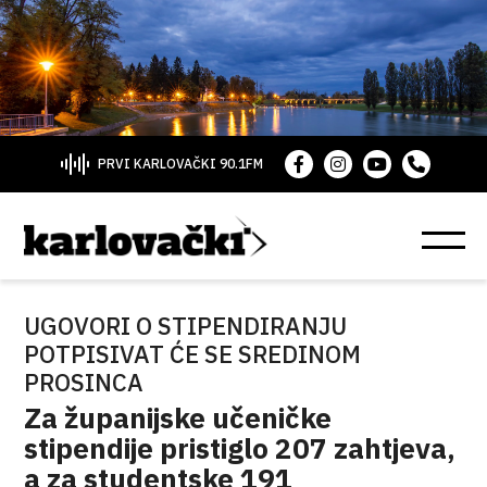
PRVI KARLOVAČKI 90.1FM
UGOVORI O STIPENDIRANJU
POTPISIVAT ĆE SE SREDINOM
PROSINCA
Za županijske učeničke
stipendije pristiglo 207 zahtjeva,
a za studentske 191