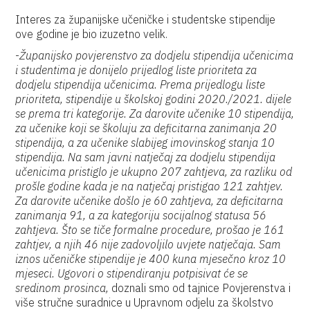
Interes za županijske učeničke i studentske stipendije
ove godine je bio izuzetno velik.
-
Županijsko povjerenstvo za dodjelu stipendija učenicima
i studentima je donijelo prijedlog liste prioriteta za
dodjelu stipendija učenicima. Prema prijedlogu liste
prioriteta, stipendije u školskoj godini 2020./2021. dijele
se prema tri kategorije. Za darovite učenike 10 stipendija,
za učenike koji se školuju za deficitarna zanimanja 20
stipendija, a za učenike slabijeg imovinskog stanja 10
stipendija. Na sam javni natječaj za dodjelu stipendija
učenicima pristiglo je ukupno 207 zahtjeva, za razliku od
prošle godine kada je na natječaj pristigao 121 zahtjev.
Za darovite učenike došlo je 60 zahtjeva, za deficitarna
zanimanja 91, a za kategoriju socijalnog statusa 56
zahtjeva. Što se tiče formalne procedure, prošao je 161
zahtjev, a njih 46 nije zadovoljilo uvjete natječaja. Sam
iznos učeničke stipendije je 400 kuna mjesečno kroz 10
mjeseci. Ugovori o stipendiranju potpisivat će se
sredinom prosinca,
doznali smo od tajnice Povjerenstva i
više stručne suradnice u Upravnom odjelu za školstvo