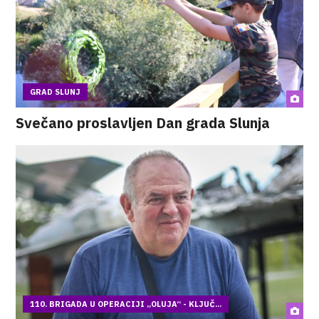
GRAD SLUNJ
Svečano proslavljen Dan grada Slunja
110. BRIGADA U OPERACIJI „OLUJA“ - KLJUČ...