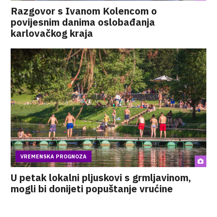
Razgovor s Ivanom Kolencom o
povijesnim danima oslobađanja
karlovačkog kraja
VREMENSKA PROGNOZA
U petak lokalni pljuskovi s grmljavinom,
mogli bi donijeti popuštanje vrućine