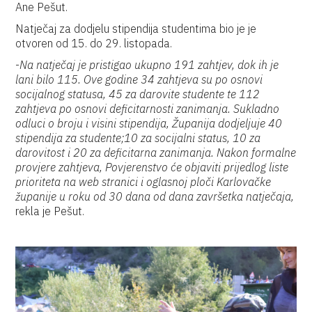
Ane Pešut.
Natječaj za dodjelu stipendija studentima bio je je
otvoren od 15. do 29. listopada.
-
Na natječaj je pristigao ukupno 191 zahtjev, dok ih je
lani bilo 115. Ove godine 34 zahtjeva su po osnovi
socijalnog statusa, 45 za darovite studente te 112
zahtjeva po osnovi deficitarnosti zanimanja. Sukladno
odluci o broju i visini stipendija, Županija dodjeljuje 40
stipendija za studente;10 za socijalni status, 10 za
darovitost i 20 za deficitarna zanimanja. Nakon formalne
provjere zahtjeva, Povjerenstvo će objaviti prijedlog liste
prioriteta na web stranici i oglasnoj ploči Karlovačke
županije u roku od 30 dana od dana završetka natječaja,
rekla je Pešut.