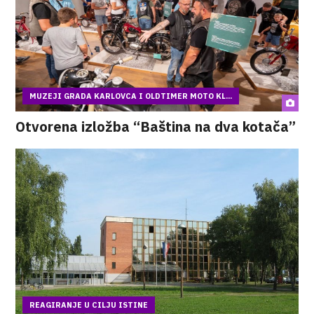
MUZEJI GRADA KARLOVCA I OLDTIMER MOTO KL...
Otvorena izložba “Baština na dva kotača”
REAGIRANJE U CILJU ISTINE