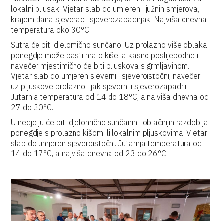
lokalni pljusak. Vjetar slab do umjeren i južnih smjerova,
krajem dana sjeverac i sjeverozapadnjak. Najviša dnevna
temperatura oko 30°C.
Sutra će biti djelomično sunčano. Uz prolazno više oblaka
ponegdje može pasti malo kiše, a kasno poslijepodne i
navečer mjestimično će biti pljuskova s grmljavinom.
Vjetar slab do umjeren sjeverni i sjeveroistočni, navečer
uz pljuskove prolazno i jak sjeverni i sjeverozapadni.
Jutarnja temperatura od 14 do 18°C, a najviša dnevna od
27 do 30°C.
U nedjelju će biti djelomično sunčanih i oblačnijih razdoblja,
ponegdje s prolazno kišom ili lokalnim pljuskovima. Vjetar
slab do umjeren sjeveroistočni. Jutarnja temperatura od
14 do 17°C, a najviša dnevna od 23 do 26°C.