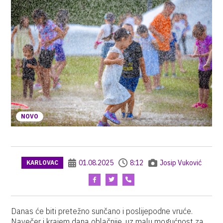
NOVO
01.08.2025
8:12
Josip Vuković
KARLOVAC
Danas će biti pretežno sunčano i poslijepodne vruće.
Navečer i krajem dana oblačnije, uz malu mogućnost za