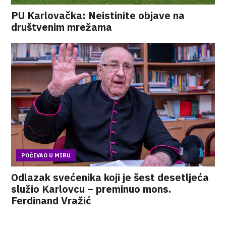
PU Karlovačka: Neistinite objave na
društvenim mrežama
POČIVAO U MIRU
Odlazak svećenika koji je šest desetljeća
služio Karlovcu – preminuo mons.
Ferdinand Vražić