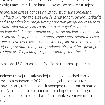
 razvijenosti razvrstane u prvu, drugu, treću i četvrtu
sigurano 1,6 milijuna kuna i provodit će se kroz tri mjere.
e projekte koji se odnose na izradu studijske i projektno –
infrastrukturne projekte koji će u narednom periodu prijaviti
pod gospodarskim projektima podrazumijevaju oni iz sektora
astrukturnim oni iz sektora prometa, energetike, vodno
a koju će JLS moći prijaviti projekte su oni koji se odnose na
, rekonstrukciju, obnovu i modernizaciju nerazvrstanih cesta
upanijske i državne ceste kao i ostale objekte na nerazvrstanim
rogram provoditi, a to je unapređenje infrastrukture javnoga
izgradnju, uređenje, adaptaciju i opremanje autobusnih
visini do 150 tisuća kuna. Sve će se realizirati putem e-
ruralnom razvoju u Karlovačkoj županiji za razdoblje 2021. –
m potpora donesen je 2021., a ove godine ide se s izmjenama i
vih mjera, izmjene mjera ili podmjera i u sektoru primarne
voja. Izmjene su i u iznosima potpora koje korisnici mogu
nove kreditne linije – kratkoročnih kredita sa subvencioniranom
etvu.