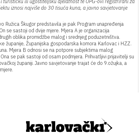
 turističku ili ugostiteljsku djelatnost te OPG-ovi registrirani za
jektu iznosi najviše do 30 tisuća kuna, a javno savjetovanje
tvo Ružica Škugor predstavila je pak Program unapređenja
 se sastoji od dvije mjere. Mjera A je organizacija
drugih oblika promidžbe malog i srednjeg poduzetništva.
vačke županije, Županijska gospodarska komora Karlovac i HZZ.
 kuna. Mjera B odnosi se na potpore subjektima malog
na se pak sastoji od osam podmjera. Prihvatljivi prijavitelji su
lovačkoj županiji. Javno savjetovanje trajat će do 9.ožujka, a
 mjere.