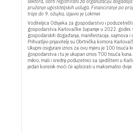
sektora, obrti registrirani za organizaciju događaja i
pružanje ugostiteljskih usluga. Financiranje po pro
traje do 9. ožujka,
izjavio je Lokmer.
Voditeljica Odsjeka za gospodarstvo i poduzetniš
gospodarstva Karlovačke županije u 2022. godini. On
gospodarskih događanja, manifestacija, sajmova i 
Prihvatljivi prijavitelji su Obrtnička komora Karlo
Ukupni osigurani iznos za ovu mjeru je 100 tisuća
gospodarstva i tu je ukupan iznos 700 tisuća kuna. O
mikro, mali i srednji poduzetnici sa sjedištem u Kar
jedan korisnik moći će aplicirati u maksimalno dvije