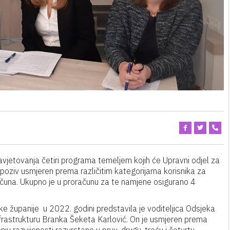
avjetovanja četiri programa temeljem kojih će Upravni odjel za
poziv usmjeren prema različitim kategorijama korisnika za
ačuna. Ukupno je u proračunu za te namjene osigurano 4
e županije u 2022. godini predstavila je voditeljica Odsjeka
infrastrukturu Branka Šeketa Karlović. On je usmjeren prema