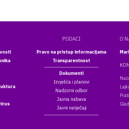
PODACI
O 
vosti
Pravo na pristup informacijama
Mar
onika
Transparentnost
KON
Dokumenti
Nazo
Izvješća i planovi
ruktura
Lajk
Nadzorni odbor
Prat
Javna nabava
irus
Gled
Javni natječaji