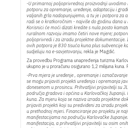
-
U primarnoj poljoprivrednoj proizvodnji uvodimo 
potporu za opremanje, uređenje, adaptaciju i građ
valjanih grla nadopunjujemo, a tu je i potpora za ana
radi se o kratkoročnim - najviše do godinu dana 
Korisnici će moći dizati kredite s nula posto kamata.
ruralnom razvoju imamo četiri nove mjere; potpora
poljoprivredi i za izradu projektne dokumentacije. 
ovih potpora je 830 tisuća kuna plus subvencije 
sudjeluju na e-savjetovanju,
rekla je Magdić.
Za provedbu Programa unapređenja turizma Karlova
ukupno je u proračunu osigurano 1,2 milijuna kuna. 
-
Prva mjera je uređenje , opremanje i označavanje 
se mogu prijaviti projekti uređenja i opremanja ja
donesenom u prosincu. Prihvatljivi prijavitelji su 
područja gradova i općina u Karlovačkoj županiji. 
kuna. Za mjeru koja se naziva izrada projektne dok
prijaviti projekti koji su predviđeni za izradu projek
u prethodnoj mjeri. Financiranje po projektu je naj
manifestacijama na području Karlovačke županije. Pr
manifestacija, a prihvatljivi prijavitelji su osim on