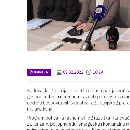
09.02.2022
10:29
ŽUPANIJA
Karlovačka županija je uputila u postupak javnog s
gospodarstvo u narednom razdoblju raspisati javni 
dodjelu bespovratnih sredstva iz županijskog pror
milijuna kuna.
Program poticanja ravnomjernog razvitka Karlovačk
za turizam, poljoprivredu, energetiku i komunalnu 