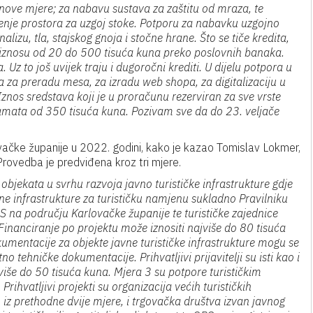
nove mjere; za nabavu sustava za zaštitu od mraza, te
enje prostora za uzgoj stoke. Potporu za nabavku uzgojno
lizu, tla, stajskog gnoja i stočne hrane. Što se tiče kredita,
u iznosu od 20 do 500 tisuća kuna preko poslovnih banaka.
 Uz to još uvijek traju i dugoročni krediti. U dijelu potpora u
 za preradu mesa, za izradu web shopa, za digitalizaciju u
Iznos sredstava koji je u proračunu rezerviran za sve vrste
kamata od 350 tisuća kuna. Pozivam sve da do 23. veljače
čke županije u 2022. godini, kako je kazao Tomislav Lokmer,
Provedba je predviđena kroz tri mjere.
objekata u svrhu razvoja javno turističke infrastrukture gdje
vne infrastrukture za turističku namjenu sukladno Pravilniku
JLS na području Karlovačke županije te turističke zajednice
Financiranje po projektu može iznositi najviše do 80 tisuća
umentacije za objekte javne turističke infrastrukture mogu se
tno tehničke dokumentacije. Prihvatljivi prijavitelji su isti kao i
više do 50 tisuća kuna. Mjera 3 su potpore turističkim
ihvatljivi projekti su organizacija većih turističkih
ih iz prethodne dvije mjere, i trgovačka društva izvan javnog