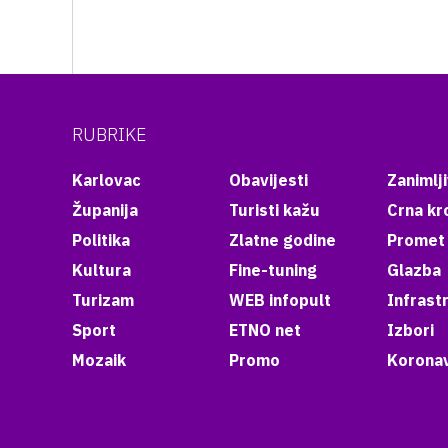
RUBRIKE
Karlovac
Obavijesti
Zanimlji
Županija
Turisti kažu
Crna kr
Politika
Zlatne godine
Promet
Kultura
Fine-tuning
Glazba
Turizam
WEB infopult
Infrast
Sport
ETNO net
Izbori
Mozaik
Promo
Koronav