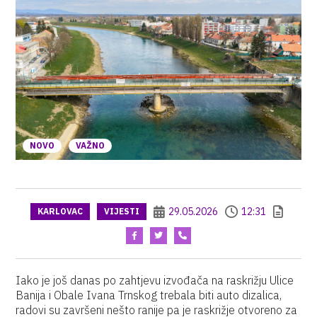
NOVO
VAŽNO
29.05.2026
12:31
KARLOVAC
VIJESTI
Iako je još danas po zahtjevu izvođača na raskrižju Ulice
Banija i Obale Ivana Trnskog trebala biti auto dizalica,
radovi su završeni nešto ranije pa je raskrižje otvoreno za