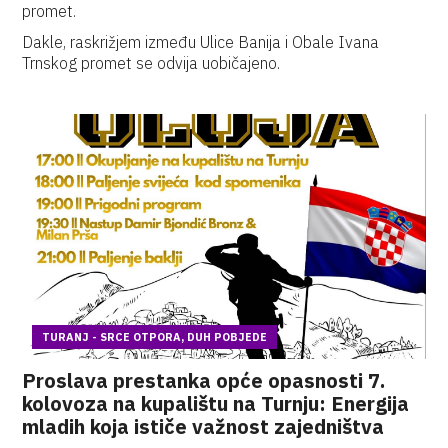
promet.
Dakle, raskrižjem između Ulice Banija i Obale Ivana
Trnskog promet se odvija uobičajeno.
TURANJ - SRCE OTPORA, DUH POBJEDE
Proslava prestanka opće opasnosti 7.
kolovoza na kupalištu na Turnju: Energija
mladih koja ističe važnost zajedništva