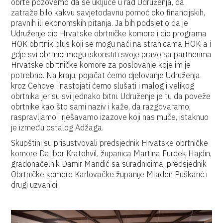
obrte pozovemo da se uključe u rad Udruženja, da
zatraže bilo kakvu savjetodavnu pomoć oko financijskih,
pravnih ili ekonomskih pitanja. Ja bih podsjetio da je
Udruženje dio Hrvatske obrtničke komore i dio programa
HOK obrtnik plus koji se mogu naći na stranicama HOK-a i
gdje svi obrtnici mogu iskoristiti svoje pravo sa partnerima
Hrvatske obrtničke komore za poslovanje koje im je
potrebno. Na kraju, pojačat ćemo djelovanje Udruženja
kroz Cehove i nastojati ćemo slušati i malog i velikog
obrtnika jer su svi jednako bitni. Udruženje je tu da poveže
obrtnike kao što sami naziv i kaže, da razgovaramo,
raspravljamo i rješavamo izazove koji nas muče, istaknuo
je između ostalog Adžaga.
Skupštini su prisustvovali predsjednik Hrvatske obrtničke
komore Dalibor Kratohvil, županica Martina Furdek Hajdin,
gradonačelnik Damir Mandić sa suradnicima, predsjednik
Obrtničke komore Karlovačke županije Mladen Puškarić i
drugi uzvanici.