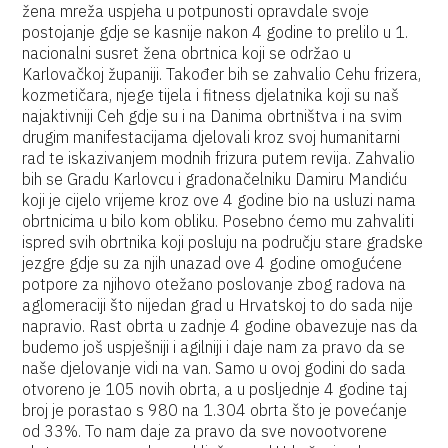
žena mreža uspjeha u potpunosti opravdale svoje
postojanje gdje se kasnije nakon 4 godine to prelilo u 1.
nacionalni susret žena obrtnica koji se održao u
Karlovačkoj županiji. Također bih se zahvalio Cehu frizera,
kozmetičara, njege tijela i fitness djelatnika koji su naš
najaktivniji Ceh gdje su i na Danima obrtništva i na svim
drugim manifestacijama djelovali kroz svoj humanitarni
rad te iskazivanjem modnih frizura putem revija. Zahvalio
bih se Gradu Karlovcu i gradonačelniku Damiru Mandiću
koji je cijelo vrijeme kroz ove 4 godine bio na usluzi nama
obrtnicima u bilo kom obliku. Posebno ćemo mu zahvaliti
ispred svih obrtnika koji posluju na području stare gradske
jezgre gdje su za njih unazad ove 4 godine omogućene
potpore za njihovo otežano poslovanje zbog radova na
aglomeraciji što nijedan grad u Hrvatskoj to do sada nije
napravio. Rast obrta u zadnje 4 godine obavezuje nas da
budemo još uspješniji i agilniji i daje nam za pravo da se
naše djelovanje vidi na van. Samo u ovoj godini do sada
otvoreno je 105 novih obrta, a u posljednje 4 godine taj
broj je porastao s 980 na 1.304 obrta što je povećanje
od 33%. To nam daje za pravo da sve novootvorene