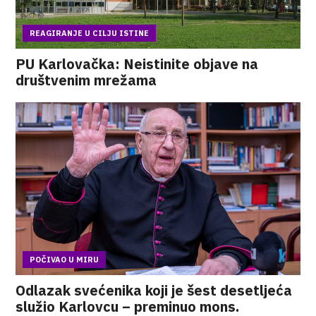
REAGIRANJE U CILJU ISTINE
PU Karlovačka: Neistinite objave na
društvenim mrežama
POČIVAO U MIRU
Odlazak svećenika koji je šest desetljeća
služio Karlovcu – preminuo mons.