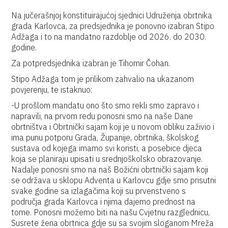
Na jučerašnjoj konstituirajućoj sjednici Udruženja obrtnika
grada Karlovca, za predsjednika je ponovno izabran Stipo
Adžaga i to na mandatno razdoblje od 2026. do 2030.
godine.
Za potpredsjednika izabran je Tihomir Čohan.
Stipo Adžaga tom je prilikom zahvalio na ukazanom
povjerenju, te istaknuo:
-U prošlom mandatu ono što smo rekli smo zapravo i
napravili, na prvom redu ponosni smo na naše Dane
obrtništva i Obrtnički sajam koji je u novom obliku zaživio i
ima punu potporu Grada, Županije, obrtnika, školskog
sustava od kojega imamo svi koristi, a posebice djeca
koja se planiraju upisati u srednjoškolsko obrazovanje.
Nadalje ponosni smo na naš Božićni obrtnički sajam koji
se održava u sklopu Adventa u Karlovcu gdje smo prisutni
svake godine sa izlagačima koji su prvenstveno s
područja grada Karlovca i njima dajemo prednost na
tome. Ponosni možemo biti na našu Cvjetnu razglednicu,
Susrete žena obrtnica gdje su sa svojim sloganom Mreža