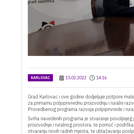
15.02.2022
14:16
KARLOVAC
Grad Karlovac i ove godine dodjeljuje potpore male
za primarnu poljoprivrednu proizvodnju i ruralni r
Provedbenog programa razvoja poljoprivrede i ruraln
Svrha navedenih programa je stvaranje povoljnijeg 
proizvodnje i ruralnog prostora, te pomoć i podrška
otvaranju novih radnih mjesta, te ublažavanju posl