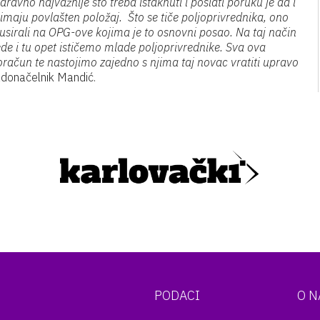
aravno najvažnije što treba istaknuti i poslati poruku je da i
n imaju povlašten položaj. Što se tiče poljoprivrednika, ono
usirali na OPG-ove kojima je to osnovni posao. Na taj način
ede i tu opet ističemo mlade poljoprivrednike. Sva ova
proračun te nastojimo zajedno s njima taj novac vratiti upravo
radonačelnik Mandić.
PODACI
O 