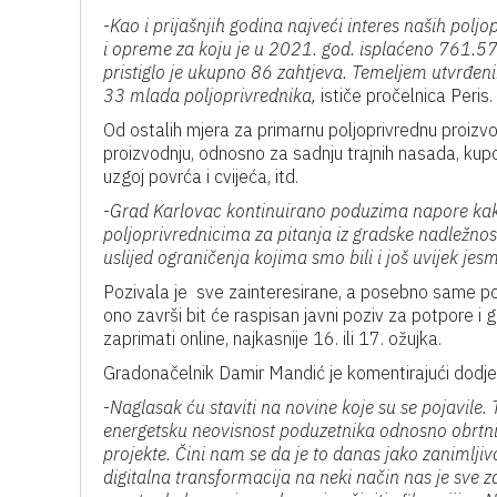
-
Kao i prijašnjih godina najveći interes naših polj
i opreme za koju je u 2021. god. isplaćeno 761.57
pristiglo je ukupno 86 zahtjeva. Temeljem utvrđeni
33 mlada poljoprivrednika,
ističe pročelnica Peris.
Od ostalih mjera za primarnu poljoprivrednu proizvod
proizvodnju, odnosno za sadnju trajnih nasada, kupo
uzgoj povrća i cvijeća, itd.
-
Grad Karlovac kontinuirano poduzima napore kak
poljoprivrednicima za pitanja iz gradske nadležnos
uslijed ograničenja kojima smo bili i još uvijek jesm
Pozivala je sve zainteresirane, a posebno same pod
ono završi bit će raspisan javni poziv za potpore i 
zaprimati online, najkasnije 16. ili 17. ožujka.
Gradonačelnik Damir Mandić je komentirajući dodjel
-
Naglasak ću staviti na novine koje su se pojavile
energetsku neovisnost poduzetnika odnosno obrtnik
projekte. Čini nam se da je to danas jako zanimlji
digitalna transformacija na neki način nas je sve z