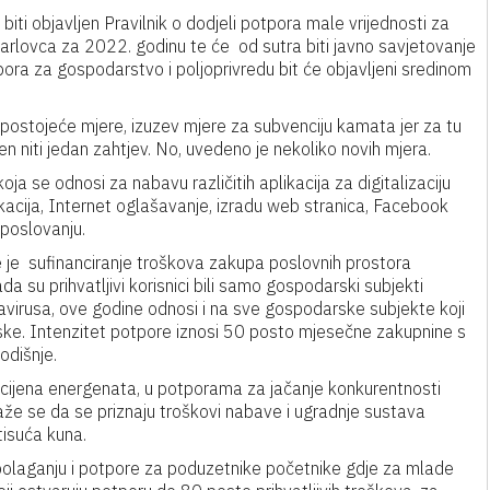
ti objavljen Pravilnik o dodjeli potpora male vrijednosti za
rlovca za 2022. godinu te će od sutra biti javno savjetovanje
tpora za gospodarstvo i poljoprivredu bit će objavljeni sredinom
ostojeće mjere, izuzev mjere za subvenciju kamata jer za tu
sen niti jedan zahtjev. No, uvedeno je nekoliko novih mjera.
ja se odnosi za nabavu različitih aplikacija za digitalizaciju
kacija, Internet oglašavanje, izradu web stranica, Facebook
 poslovanju.
 je sufinanciranje troškova zakupa poslovnih prostora
a su prihvatljivi korisnici bili samo gospodarski subjekti
navirusa, ove godine odnosi i na sve gospodarske subjekte koji
ske. Intenzitet potpore iznosi 50 posto mjesečne zakupnine s
odišnje.
 cijena energenata, u potporama za jačanje konkurentnosti
laže se da se priznaju troškovi nabave i ugradnje sustava
tisuća kuna.
olaganju i potpore za poduzetnike početnike gdje za mlade