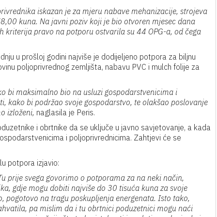
oprivrednika iskazan je za mjeru nabave mehanizacije, strojeva
8,00 kuna. Na javni poziv koji je bio otvoren mjesec dana
h kriterija pravo na potporu ostvarila su 44 OPG-a, od čega
nju u prošloj godini najviše je dodijeljeno potpora za biljnu
vinu poljoprivrednog zemljišta, nabavu PVC i mulch folije za
o bi maksimalno bio na usluzi gospodarstvenicima i
ti, kako bi podržao svoje gospodarstvo, te olakšao poslovanje
o izloženi,
naglasila je Peris.
uzetnike i obrtnike da se uključe u javno savjetovanje, a kada
gospodarstvenicima i poljoprivrednicima. Zahtjevi će se
u potpora izjavio:
. Tu prije svega govorimo o potporama za na neki način,
a, gdje mogu dobiti najviše do 30 tisuća kuna za svoje
vo, pogotovo na tragu poskupljenja energenata. Isto tako,
ahvatila, pa mislim da i tu obrtnici poduzetnici mogu naći