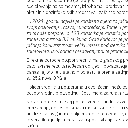
poduzetnike početnike (do 35 godina starosti), a ko
sudjelovanje na sajmovima, izložbama i predavanjim
aktualnih dezinfekcijskih sredstava i zaštitne opre
-
U 2021. godini, najviše je korištena mjera za jač
svoje poslovanje , razvoj i unapređenje. Tome u p
za te naše potpore, a 108 korisnika je koristilo po
zahtjevima iznosi 3,1 mi kuna. Grad Karlovac je pr
jačanja konkurentnosti, veliki interes poduzetnika 
sajmovima, izložbama i predavanjima, te promociju
Direktne potpore poljoprivrednicima iz gradskog pro
dalo izvrsne rezultate. Jedan od lijepih pokazatelj
danas taj broj je u stalnom porastu, a prema zadnj
su 252 nova OPG-a.
Poljoprivrednici u potporama u ovoj godini mogu os
poljoprivrednu proizvodnju i šest mjera za ruralni ra
Kroz potpore za razvoj poljoprivrede i ruralni razvo
proizvodnju, odnosno nabavu mehanizacije, biljnu i 
analize tla, osiguranje poljoprivredne proizvodnje, ed
diverzifikaciju djelatnosti, za uspostavljanje sust
slično.