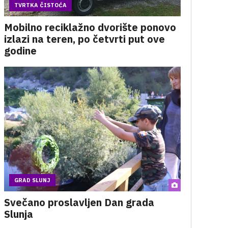
TVRTKA ČISTOĆA
Mobilno reciklažno dvorište ponovo
izlazi na teren, po četvrti put ove
godine
GRAD SLUNJ
Svečano proslavljen Dan grada
Slunja