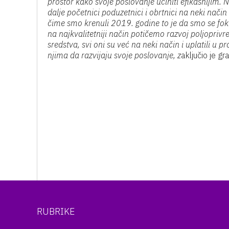
prostor kako svoje poslovanje učiniti efikasnijim. N
dalje početnici poduzetnici i obrtnici na neki nači
čime smo krenuli 2019. godine to je da smo se fok
na najkvalitetniji način potičemo razvoj poljoprivr
sredstva, svi oni su već na neki način i uplatili u 
njima da razvijaju svoje poslovanje, z
aključio je g
RUBRIKE