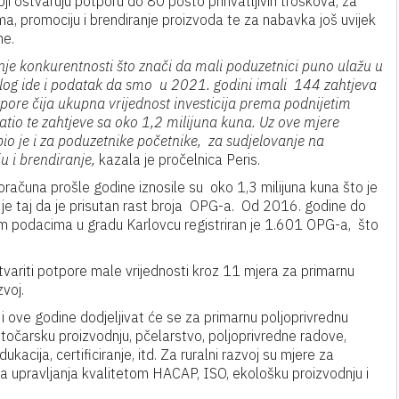
ji ostvaruju potporu do 80 posto prihvatljivih troškova, za
a, promociju i brendiranje proizvoda te za nabavka još uvijek
me.
anje konkurentnosti što znači da mali poduzetnici puno ulažu u
rilog ide i podatak da smo u 2021. godini imali 144 zahtjeva
tpore čija ukupna vrijednost investicija prema podnijetim
atio te zahtjeve sa oko 1,2 milijuna kuna. Uz ove mjere
bio je i za poduzetnike početnike, za sudjelovanje na
 i brendiranje,
kazala je pročelnica Peris.
računa prošle godine iznosile su oko 1,3 milijuna kuna što je
a je taj da je prisutan rast broja OPG-a. Od 2016. godine do
im podacima u gradu Karlovcu registriran je 1.601 OPG-a, što
tvariti potpore male vrijednosti kroz 11 mjera za primarnu
zvoj.
j i ove godine dodjeljivat će se za primarnu poljoprivrednu
stočarsku proizvodnju, pčelarstvo, poljoprivredne radove,
ukacija, certificiranje, itd. Za ruralni razvoj su mjere za
ava upravljanja kvalitetom HACAP, ISO, ekološku proizvodnju i