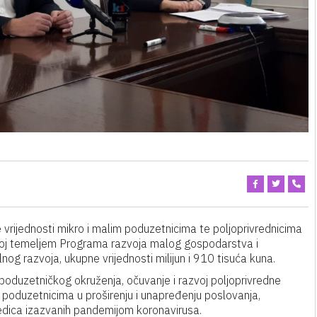
 vrijednosti mikro i malim poduzetnicima te poljoprivrednicima
azvoj temeljem Programa razvoja malog gospodarstva i
og razvoja, ukupne vrijednosti milijun i 910 tisuća kuna.
poduzetničkog okruženja, očuvanje i razvoj poljoprivredne
 poduzetnicima u proširenju i unapređenju poslovanja,
jedica izazvanih pandemijom koronavirusa.