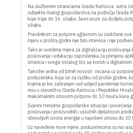
Na službenim stranicama Grada Karlovca sutra će bi
subjekte malog gospodarstva na području Grada Ka
koje traje do 16. ožujka. Javni poziv za dodjelu po
ožujka.
Pravilnikom za potpore uglavnom su zadržane sve p
mjeru u prošloj godini nije bilo interesa i nije podne
Tako je uvedena mjera za digitalizaciju poslovanja ko
poslovanja i edukaciju zaposlenika za primjenu apli
stranica i svega ostalog što se koristi u digitalnom
Također jedna od bitnih novosti vezana uz potpore
poduzetnika, koja se za razliku od prošle godine, kad
kojima je bio zabranjen rad uslijed pandemije koro
nisu u vlasništvu Grada Karlovca i Republike Hrvat
maksimalnim iznosom potpore do 10 tisuća kuna g
Svjesni trenutne gospodarske situacije i povećanja
poslovanja i proizvodnih i uslužnih djelatnosti pred
obnovljivih izvora energije u najvišem iznosu do 30 
Uz navedene nove mjere, poduzetnicima su na rasp