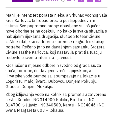
Manji je intenzitet porasta rijeka, a vrhunac vodnog vala
kroz Karlovac bi trebao proći u poslijepodnevnim
satima. Sve pripremne radnje obavljene su još jučer,
nove oborine se ne očekuju, no kako je svaka situacija s
nabujalim rijekama drugačija, službe Stožear Civilne
zaštite i dalje su na terenu, spremne reagirati u slučaju
potrebe.
Rečeno je to na današnjem sastanku Stožera
Civilne zaštite Karlovca, koji nastavlja pratiti situaciju i
redovito o svemu informirati javnost.
-Još jučer u mjesne odbore nizvodno od grada su, za
slučaj potrebe, dostavljene vreće s pijeskom, a
Hrvatske vode pumpe za ispumpavaje na lokacije u
Logorištu, Maloj Švarči, Dubovcu, Donjem Pokupju,
Gradcu i Donjem Mekušju.
Zbog izlijevanja vode na kolnik za promet su zatvorene
ceste: Kobilić - NC 314900 Kobilić, Brodarci - NC
314700, Šišljavić - NC340500, Karasi - NC34046 i NC
Sveta Margareta 003 – lokalna.