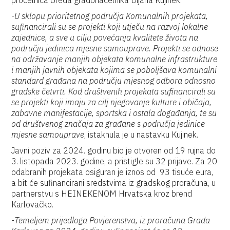
pročelnica Ureda gradonačelnika Dijana Kujinek.
-
U sklopu prioritetnog područja Komunalnih projekata,
sufinancirali su se projekti koji utječu na razvoj lokalne
zajednice, a sve u cilju povećanja kvalitete života na
području jedinica mjesne samouprave. Projekti se odnose
na održavanje manjih objekata komunalne infrastrukture
i manjih javnih objekata kojima se poboljšava komunalni
standard građana na području mjesnog odbora odnosno
gradske četvrti. Kod društvenih projekata sufinancirali su
se projekti koji imaju za cilj njegovanje kulture i običaja,
zabavne manifestacije, sportska i ostala događanja, te su
od društvenog značaja za građane s područja jedinice
mjesne samouprave
, istaknula je u nastavku Kujinek.
Javni poziv za 2024. godinu bio je otvoren od 19 rujna do
3. listopada 2023. godine, a pristigle su 32 prijave. Za 20
odabranih projekata osiguran je iznos od 93 tisuće eura,
a bit će sufinancirani sredstvima iz gradskog proračuna, u
partnerstvu s HEINEKENOM Hrvatska kroz brend
Karlovačko.
-
Temeljem prijedloga Povjerenstva, iz proračuna Grada