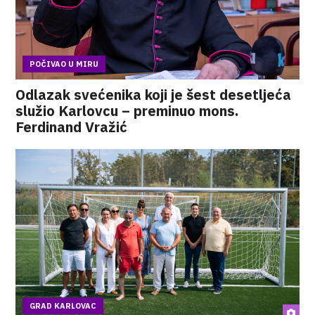
POČIVAO U MIRU
Odlazak svećenika koji je šest desetljeća
služio Karlovcu – preminuo mons.
Ferdinand Vražić
GRAD KARLOVAC