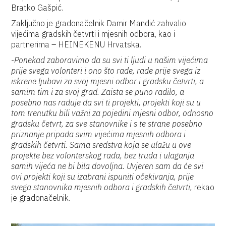
Bratko Gašpić.
Zaključno je gradonačelnik Damir Mandić zahvalio
vijećima gradskih četvrti i mjesnih odbora, kao i
partnerima – HEINEKENU Hrvatska.
-
Ponekad zaboravimo da su svi ti ljudi u našim vijećima
prije svega volonteri i ono što rade, rade prije svega iz
iskrene ljubavi za svoj mjesni odbor i gradsku četvrti, a
samim tim i za svoj grad. Zaista se puno radilo, a
posebno nas raduje da svi ti projekti, projekti koji su u
tom trenutku bili važni za pojedini mjesni odbor, odnosno
gradsku četvrt, za sve stanovnike i s te strane posebno
priznanje pripada svim vijećima mjesnih odbora i
gradskih četvrti. Sama sredstva koja se ulažu u ove
projekte bez volonterskog rada, bez truda i ulaganja
samih vijeća ne bi bila dovoljna. Uvjeren sam da će svi
ovi projekti koji su izabrani ispuniti očekivanja, prije
svega stanovnika mjesnih odbora i gradskih četvrti,
rekao
je gradonačelnik.