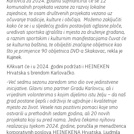
Karlovca za 2024. godinu sufinancirat će se 12
komunalnih projekata vezane za razvoj lokalne
zajednice, te osam društvenih projekata vezano uz
očuvanje tradicije, kulture i običaja. Možemo zaključiti
kako će se i u sljedećoj godini postavljati oglasne ploče,
uređivati sportska igrališta i mjesta za druženje građana,
a raznim sportskim i kulturnim manifestacijama čuvat će
se kulturna baština, te obilježiti značajne obljetnice kao
što je primjerice 90 obljetnica DVD-a Skakavac,
rekla je
Kujinek.
KAkvart će i u 2024. godini podržati i HEINEKEN
Hrvatska s brendom Karlovačko.
-
Već sedmu sezonu zaredom smo dio ove jedinstvene
inicijative. Glavni smo partner Gradu Karlovcu, ali i
vrijednim volonterima s kojim dijelimo istu želju – da naš
grad postane ljepši i održiviji te ugodnije i kvalitetnije
mjesto za život. Vesele nas pozitivni pomaci koje smo
ostvarili u prethodnih sedam godina, ali 20 novih
projekata koji su pred nama. Jedva čekamo njihovu
realizaciju tijekom 2024. godine,
poručila je menadžerica
korporativnih poslova HEINEKENA Hrvatska, Ljudmila