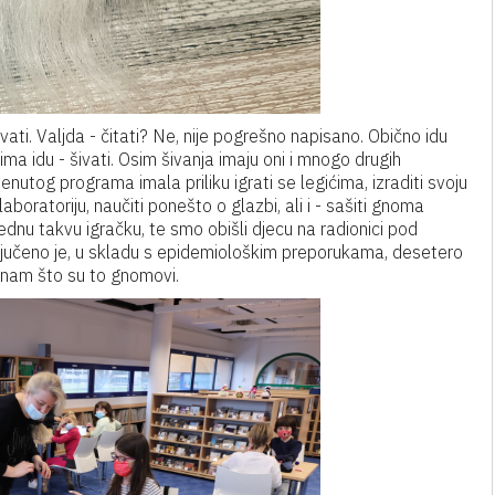
ati. Valjda - čitati? Ne, nije pogrešno napisano. Obično idu
ima idu - šivati. Osim šivanja imaju oni i mnogo drugih
enutog programa imala priliku igrati se legićima, izraditi svoju
 laboratoriju, naučiti ponešto o glazbi, ali i - sašiti gnoma
ednu takvu igračku, te smo obišli djecu na radionici pod
ljučeno je, u skladu s epidemiološkim preporukama, desetero
a nam što su to gnomovi.