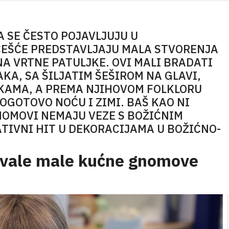
A SE ČESTO POJAVLJUJU U
EŠĆE PREDSTAVLJAJU MALA STVORENJA
NA VRTNE PATULJKE. OVI MALI BRADATI
KA, SA ŠILJATIM ŠEŠIROM NA GLAVI,
JKAMA, A PREMA NJIHOVOM FOLKLORU
POGOTOVO NOĆU I ZIMI. BAŠ KAO NI
NOMOVI NEMAJU VEZE S BOŽIĆNIM
ATIVNI HIT U DEKORACIJAMA U BOŽIĆNO-
 šivale male kućne gnomove