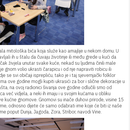
la mitološka bića koja služe kao amajlije u nekom domu. U
ljali ih u štalu da čuvaju životinje ili među grede u kući da
 čak živjela unutar svake kuće, nekad su ljudima činili male
 je gnom volio ukrasti čarapicu i od nje napraviti robicu ili
 se svi običaji isprepliću, tako je i taj sjevernjački folklor
a ove godine mogli kupiti ukrasići za bor i slične dekoracije u
šta, na ovoj radionici šivanja ove godine odlučili smo od
a već vidjela, a neki ih imaju i u svojim kućama u obliku
ave kućne gnomove. Gnomovi su inače duhovi prirode, visine 15
me, odnosno dijete će samo odabrati ime koje će biti iz naše
e poput Dunja, Jagoda, Zora, Stribor, navodi Vine.