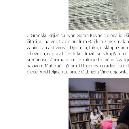
U Gradsku knjižnicu Ivan Goran Kovačić djeca idu šiv
čitati, ali na već tradicionalnim Đačkim zimskim dan
zanimljivih aktivnosti. Djeca su, tako, u sklopu spom
bilježnicu, napraviti čestitku, družiti se s knjigama u
srećonošu. Zanimalo nas je kako je to ručno šivati j
nazivom Mali kućni gnom. U trodnevnu radionicu uk
djece. Voditeljica radionice Gabrijela Vine objasnil