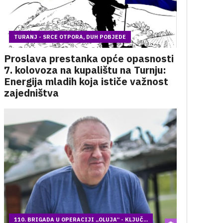
TURANJ - SRCE OTPORA, DUH POBJEDE
Proslava prestanka opće opasnosti
7. kolovoza na kupalištu na Turnju:
Energija mladih koja ističe važnost
zajedništva
110. BRIGADA U OPERACIJI „OLUJA“ - KLJUČ...