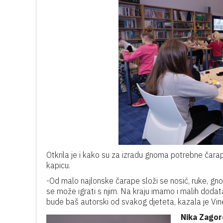
Otkrila je i kako su za izradu gnoma potrebne čarap
kapicu.
-Od malo najlonske čarape složi se nosić, ruke, gn
se može igrati s njim. Na kraju imamo i malih dodatak
bude baš autorski od svakog djeteta, kazala je Vin
Nika Zago