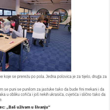
e koje se prerežu po pola. Jedna polovica je za tijelo, druga za
om se puni se punilom za jastuke tako da bude fini mekani i da
a u obliku cofića i još nekih ukrasića, cvjetića i slično tako da
e.
rec:
„Baš uživam u šivanju“