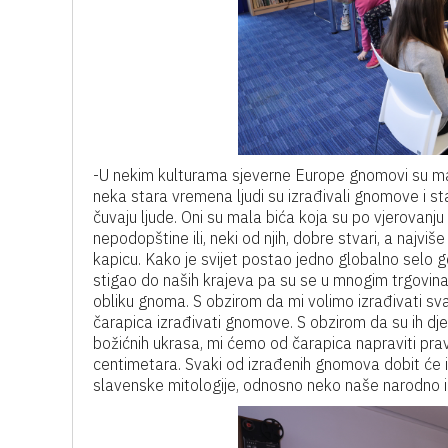
-U nekim kulturama sjeverne Europe gnomovi su ma
neka stara vremena ljudi su izrađivali gnomove i stav
čuvaju ljude. Oni su mala bića koja su po vjerovanju
nepodopštine ili, neki od njih, dobre stvari, a najviše
kapicu. Kako je svijet postao jedno globalno selo gdje
stigao do naših krajeva pa su se u mnogim trgovinam
obliku gnoma. S obzirom da mi volimo izrađivati sva
čarapica izrađivati gnomove. S obzirom da su ih djec
božićnih ukrasa, mi ćemo od čarapica napraviti pr
centimetara. Svaki od izrađenih gnomova dobit će i
slavenske mitologije, odnosno neko naše narodno im